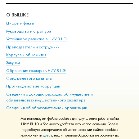
О ВЫШКЕ
ОБ
Цифры и факты
Ли
Руководство и структура
Дов
Устойчивое развитие в НИУ ВШЭ
Ол
Преподаватели и сотрудники
При
Корпуса и общежития
Вы
Закупки
При
Обращения граждан в НИУ ВШЭ
Ас
Фонд целевого капитала
До
Противодействие коррупции
Цен
Сведения о доходах, расходах, об имуществе и
Би
обязательствах имущественного характера
Об
Сведения об образовательной организации
Обр
Людям с ограниченными возможностями здоровья
Мы используем файлы cookies для улучшения работы сайта
Единая платежная страница
НИУ ВШЭ и большего удобства его использования. Более
подробную информацию об использовании файлов cookies
Работа в Вышке
можно найти
здесь
, наши правила обработки персональных