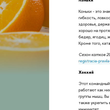
Коньки - это зн
гибкость, ловко
здоровья, держа
хорошо на протя
бедер, ягодиц, ж
Кроме того, кат
Сезон катков 2
registracia-pravil
Хоккей
Этот командный 
работают как ни
группы мышц. Вы
также укрепить 
иммунитет.