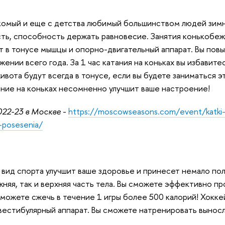
акомый и еще с детства любимый большинством людей зимн
сть, способность держать равновесие. Занятия конькоб
т в тонусе мышцы и опорно-двигательный аппарат. Вы пов
жении всего года. За 1 час катания на коньках вы избавит
ивота будут всегда в тонусе, если вы будете заниматься э
ание на коньках несомненно улучшит ваше настроение!
022-23 в Москве
-
https://moscowseasons.com/event/katki
a-posesenia/
вид спорта улучшит ваше здоровье и принесет немало пол
жняя, так и верхняя часть тела. Вы сможете эффективно пр
 можете сжечь в течение 1 игры более 500 калорий! Хокке
вестибулярный аппарат. Вы сможете натренировать выносл