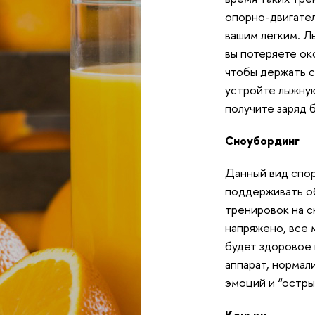
опорно-двигател
вашим легким. Л
вы потеряете ок
чтобы держать с
устройте лыжную
получите заряд
Сноубординг
Данный вид спор
поддерживать об
тренировок на сн
напряжено, все 
будет здоровое 
аппарат, нормал
эмоций и “остры
Коньки