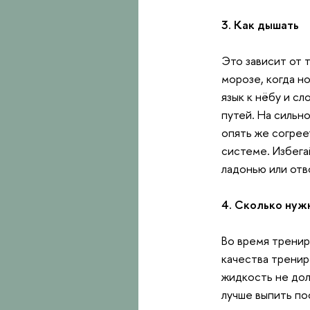
3. Как дышать
Это зависит от 
морозе, когда н
язык к нёбу и с
путей. На сильн
опять же согрее
системе. Избега
ладонью или отв
4. Сколько нуж
Во время тренир
качества тренир
жидкость не дол
лучше выпить по