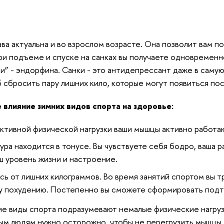
ава актуальна и во взрослом возрасте. Она позволит вам п
ри подъеме и спуске на санках вы получаете одновременн
и” - эндорфина. Санки - это антидепрессант даже в самую
 сбросить пару лишних кило, которые могут появиться пос
влияние зимних видов спорта на здоровье:
активной физической нагрузки ваши мышцы активно работ
ура находится в тонусе. Вы чувствуете себя бодро, ваша 
ш уровень жизни и настроение.
сь от лишних килограммов. Во время занятий спортом вы т
 похудению. Постепенно вы сможете сформировать подтя
е виды спорта подразумевают немалые физические нагрузк
м людям нужно осторожно, чтобы не перегрузить мышцы.