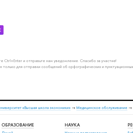
е Ctrl+Enter и отправьте нам уведомление. Спасибо за участие!
н только для отправки сообщений об орфографических и пунктуационных
университет «Высшая школа экономики»
→
Медицинское обслуживание
→
ОБРАЗОВАНИЕ
НАУКА
Р
Лицей
Научные подразделения
Би