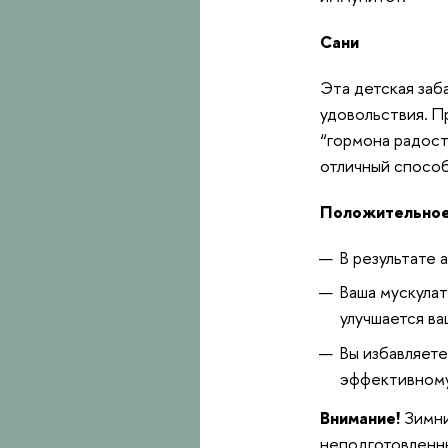
Сани
Эта детская заб
удовольствия. П
“гормона радост
отличный способ
Положительное 
В результате 
Ваша мускулат
улучшается ва
Вы избавляете
эффективному
Внимание!
Зимни
неподготовленны