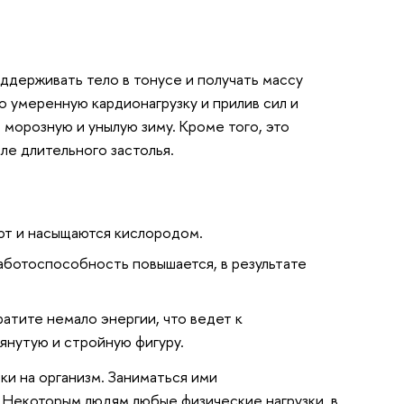
оддерживать тело в тонусе и получать массу
о умеренную кардионагрузку и прилив сил и
 морозную и унылую зиму. Кроме того, это
ле длительного застолья.
ают и насыщаются кислородом.
работоспособность повышается, в результате
ратите немало энергии, что ведет к
нутую и стройную фигуру.
и на организм. Заниматься ими
 Некоторым людям любые физические нагрузки, в