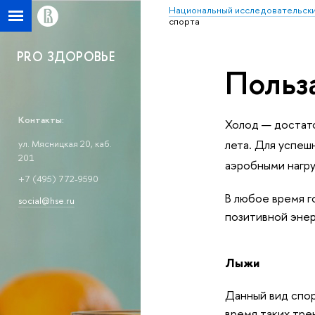
Национальный исследовательски
спорта
PRO ЗДОРОВЬЕ
Польз
Контакты:
Холод — достато
лета. Для успеш
ул. Мясницкая 20, каб.
201
аэробными нагру
+7 (495) 772-9590
В любое время г
social@hse.ru
позитивной энерг
Лыжи
Данный вид спор
время таких тре