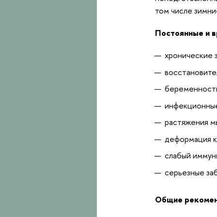
том числе зимни
Постоянные и в
хронические 
восстановите
беременность
инфекционные
растяжения м
деформация к
слабый иммун
серьезные за
Общие рекоменд