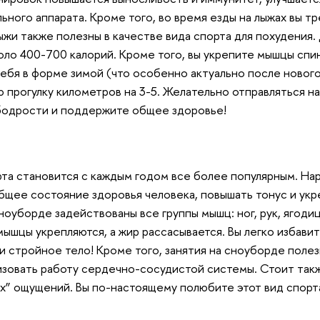
ьного аппарата. Кроме того, во время езды на лыжах вы т
ыжи также полезны в качестве вида спорта для похудения. 
оло 400-700 калорий. Кроме того, вы укрепите мышцы спины
ебя в форме зимой (что особенно актуально после новогод
 прогулку километров на 3-5. Желательно отправляться на 
 бодрости и поддержите общее здоровье!
та становится с каждым годом все более популярным. Нар
щее состояние здоровья человека, повышать тонус и укр
оуборде задействованы все группы мышц: ног, рук, ягодиц,
мышцы укрепляются, а жир рассасывается. Вы легко избавит
и стройное тело! Кроме того, занятия на сноуборде полез
изовать работу сердечно-сосудистой системы. Стоит так
х” ощущений. Вы по-настоящему полюбите этот вид спорта,