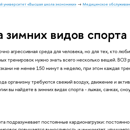
й университет «Высшая школа экономики»
Медицинское обслужива
а зимних видов спорта
чно агрессивная среда для человека, но для тех, кто люб
ных тренировок нужно знать всего несколько вещей. ВОЗ
зками не менее 150 минут в неделю, при этом каждая тре
ода организму требуются свежий воздух, движение и акти
ии вы найдете в зимних видах спорта - лыжах, санках, сноу
та подразумевает постоянные кардионагрузки: постоянно
нировок повышается выносливость и иммунитет, улучшает