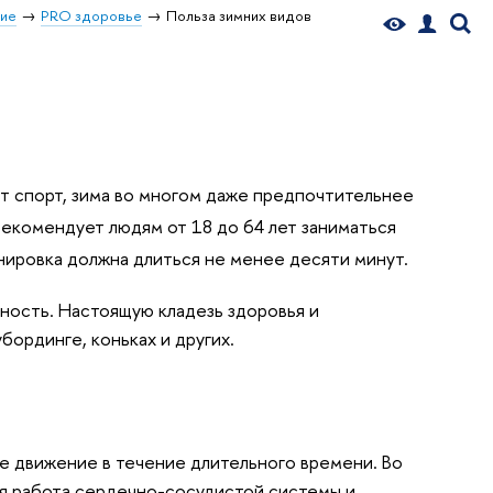
ние
PRO здоровье
Польза зимних видов
ит спорт, зима во многом даже предпочтительнее
рекомендует
людям от 18 до 64 лет заниматься
нировка должна длиться не менее десяти минут.
вность. Настоящую кладезь здоровья и
бординге, коньках и других.
е движение в течение длительного времени. Во
ся работа сердечно-сосудистой системы и