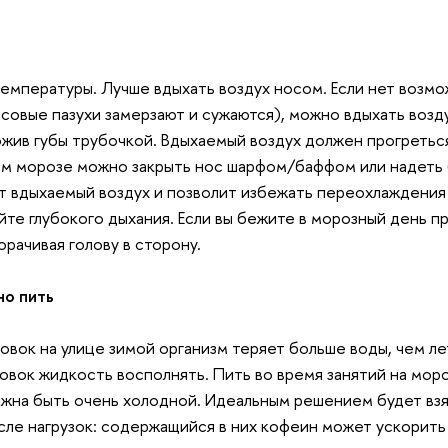
температуры. Лучше вдыхать воздух носом. Если нет возм
осовые пазухи замерзают и сужаются), можно вдыхать возд
ложив губы трубочкой. Вдыхаемый воздух должен прогреть
ом морозе можно закрыть нос шарфом/баффом или надеть б
т вдыхаемый воздух и позволит избежать переохлаждения
йте глубокого дыхания. Если вы бежите в морозный день пр
орачивая голову в сторону.
но пить
овок на улице зимой организм теряет больше воды, чем л
овок жидкость восполнять. Пить во время занятий на моро
жна быть очень холодной. Идеальным решением будет взят
сле нагрузок: содержащийся в них кофеин может ускорить 