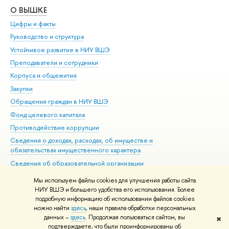
О ВЫШКЕ
ОБ
Цифры и факты
Ли
Руководство и структура
Дов
Устойчивое развитие в НИУ ВШЭ
Ол
Преподаватели и сотрудники
При
Корпуса и общежития
Вы
Закупки
При
Обращения граждан в НИУ ВШЭ
Ас
Фонд целевого капитала
До
Противодействие коррупции
Цен
Сведения о доходах, расходах, об имуществе и
Би
обязательствах имущественного характера
Об
Сведения об образовательной организации
Обр
Людям с ограниченными возможностями здоровья
Мы используем файлы cookies для улучшения работы сайта
Единая платежная страница
НИУ ВШЭ и большего удобства его использования. Более
подробную информацию об использовании файлов cookies
Работа в Вышке
можно найти
здесь
, наши правила обработки персональных
данных –
здесь
. Продолжая пользоваться сайтом, вы
✖
Редактору
подтверждаете, что были проинформированы об