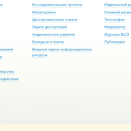
ка
Исследовательские проекты
Издательский 
Мониторинги
Книжный магаз
Диссертационные советы
Типография
Защиты диссертаций
Медиацентр
Академическое развитие
Журналы ВШЭ
Конкурсы и гранты
Публикации
зование
Внешние научно-информационные
ресурсы
ры
Э
нерства
модействие