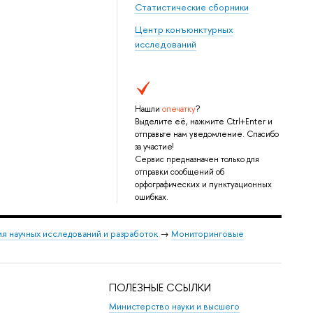
Статистические сборники
Центр конъюнктурных
исследований
Нашли
опечатку
?
Выделите её, нажмите Ctrl+Enter и
отправьте нам уведомление. Спасибо
за участие!
Сервис предназначен только для
отправки сообщений об
орфографических и пунктуационных
ошибках.
я научных исследований и разработок
→
Мониторинговые
ПОЛЕЗНЫЕ ССЫЛКИ
Министерство науки и высшего