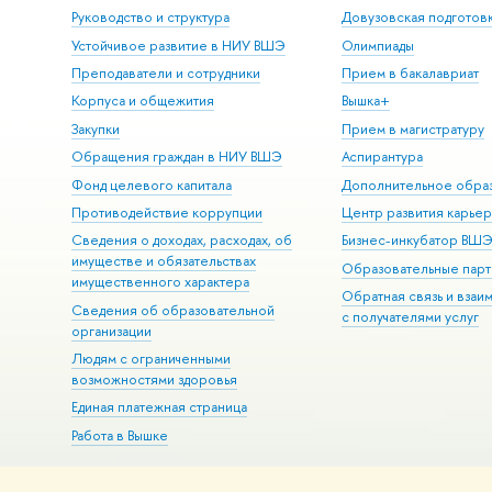
Руководство и структура
Довузовская подготов
Устойчивое развитие в НИУ ВШЭ
Олимпиады
Преподаватели и сотрудники
Прием в бакалавриат
Корпуса и общежития
Вышка+
Закупки
Прием в магистратуру
Обращения граждан в НИУ ВШЭ
Аспирантура
Фонд целевого капитала
Дополнительное обра
Противодействие коррупции
Центр развития карье
Сведения о доходах, расходах, об
Бизнес-инкубатор ВШ
имуществе и обязательствах
Образовательные парт
имущественного характера
Обратная связь и взаи
Сведения об образовательной
с получателями услуг
организации
Людям с ограниченными
возможностями здоровья
Единая платежная страница
Работа в Вышке