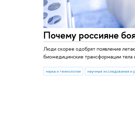
Почему россияне бо
Люди скорее одобрят появление летаю
биомедицинские трансформации тела 
наука и технологии
научные исследования и 