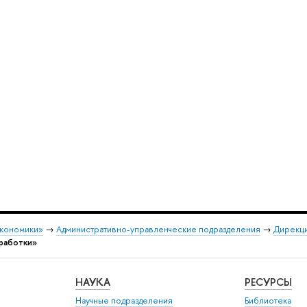
экономики»
→
Административно-управленческие подразделения
→
Дирекци
зработки»
НАУКА
РЕСУРСЫ
Научные подразделения
Библиотека