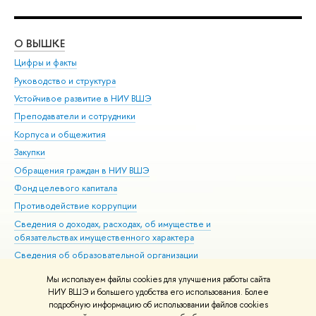
О ВЫШКЕ
ОБ
Цифры и факты
Ли
Руководство и структура
Дов
Устойчивое развитие в НИУ ВШЭ
Ол
Преподаватели и сотрудники
При
Корпуса и общежития
Вы
Закупки
При
Обращения граждан в НИУ ВШЭ
Ас
Фонд целевого капитала
До
Противодействие коррупции
Цен
Сведения о доходах, расходах, об имуществе и
Би
обязательствах имущественного характера
Об
Сведения об образовательной организации
Обр
Людям с ограниченными возможностями здоровья
Мы используем файлы cookies для улучшения работы сайта
Единая платежная страница
НИУ ВШЭ и большего удобства его использования. Более
подробную информацию об использовании файлов cookies
Работа в Вышке