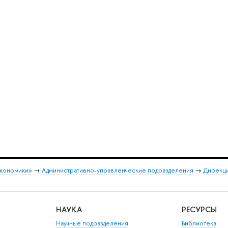
экономики»
→
Административно-управленческие подразделения
→
Дирекци
НАУКА
РЕСУРСЫ
Научные подразделения
Библиотека