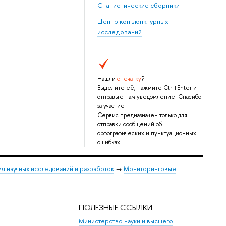
Статистические сборники
Центр конъюнктурных
исследований
Нашли
опечатку
?
Выделите её, нажмите Ctrl+Enter и
отправьте нам уведомление. Спасибо
за участие!
Сервис предназначен только для
отправки сообщений об
орфографических и пунктуационных
ошибках.
я научных исследований и разработок
→
Мониторинговые
ПОЛЕЗНЫЕ ССЫЛКИ
Министерство науки и высшего