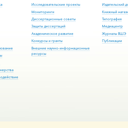
ка
Исследовательские проекты
Издательский 
Мониторинги
Книжный магаз
Диссертационные советы
Типография
Защиты диссертаций
Медиацентр
Академическое развитие
Журналы ВШЭ
Конкурсы и гранты
Публикации
зование
Внешние научно-информационные
ресурсы
ры
Э
нерства
модействие