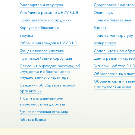
Руководство и структура
Довузовская подготов
Устойчивое развитие в НИУ ВШЭ
Олимпиады
Преподаватели и сотрудники
Прием в бакалавриат
Корпуса и общежития
Вышка+
Закупки
Прием в магистратуру
Обращения граждан в НИУ ВШЭ
Аспирантура
Фонд целевого капитала
Дополнительное обра
Противодействие коррупции
Центр развития карье
Сведения о доходах, расходах, об
Бизнес-инкубатор ВШ
имуществе и обязательствах
Образовательные парт
имущественного характера
Обратная связь и взаи
Сведения об образовательной
с получателями услуг
организации
Людям с ограниченными
возможностями здоровья
Единая платежная страница
Работа в Вышке