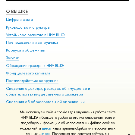
О ВЫШКЕ
ОБ
Цифры и факты
Ли
Руководство и структура
Дов
Устойчивое развитие в НИУ ВШЭ
Ол
Преподаватели и сотрудники
При
Корпуса и общежития
Вы
Закупки
При
Обращения граждан в НИУ ВШЭ
Ас
Фонд целевого капитала
До
Противодействие коррупции
Цен
Сведения о доходах, расходах, об имуществе и
Би
обязательствах имущественного характера
Об
Сведения об образовательной организации
Обр
Людям с ограниченными возможностями здоровья
Мы используем файлы cookies для улучшения работы сайта
Единая платежная страница
НИУ ВШЭ и большего удобства его использования. Более
подробную информацию об использовании файлов cookies
Работа в Вышке
можно найти
здесь
, наши правила обработки персональных
данных –
здесь
. Продолжая пользоваться сайтом, вы