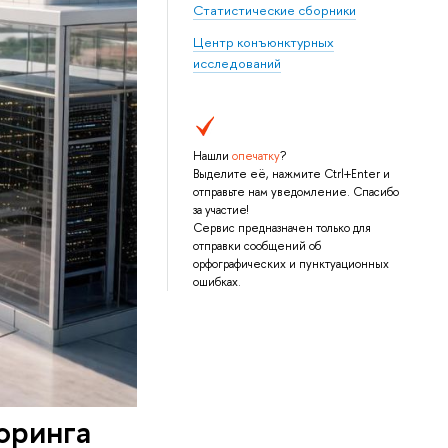
Статистические сборники
Центр конъюнктурных
исследований
Нашли
опечатку
?
Выделите её, нажмите Ctrl+Enter и
отправьте нам уведомление. Спасибо
за участие!
Сервис предназначен только для
отправки сообщений об
орфографических и пунктуационных
ошибках.
оринга