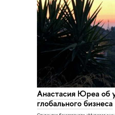
Анастасия Юреа об 
глобального бизнеса
Студентка бакалавриата «Мировая эко