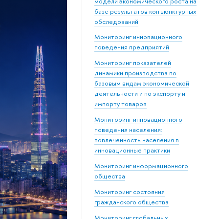
модели экономического роста на
базе результатов конъюнктурных
обследований
Мониторинг инновационного
поведения предприятий
Мониторинг показателей
динамики производства по
базовым видам экономической
деятельности и по экспорту и
импорту товаров
Мониторинг инновационного
поведения населения:
вовлеченность населения в
инновационные практики
Мониторинг информационного
общества
Мониторинг состояния
гражданского общества
Мониторинг глобальных