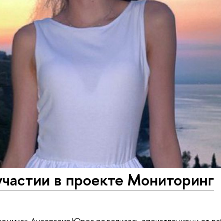
участии в проекте Мониторинг
номика» Анастасия Юреа поделилась впечатлениями от ра