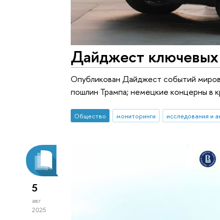
Дайджест ключевых 
Опубликован Дайджест событий мировог
пошлин Трампа; немецкие концерны в кр
Общество
мониторинги
исследования и а
5
авг
2025