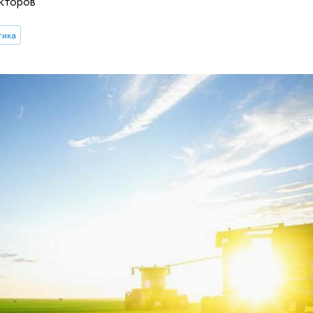
кторов
тика