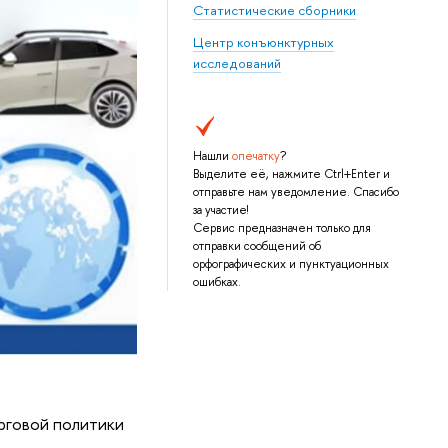
Статистические сборники
Центр конъюнктурных
исследований
Нашли
опечатку
?
Выделите её, нажмите Ctrl+Enter и
отправьте нам уведомление. Спасибо
за участие!
Сервис предназначен только для
отправки сообщений об
орфографических и пунктуационных
ошибках.
орговой политики