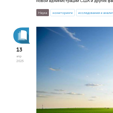
новой администрации США и других фа
Наука
мониторинги
исследования и анали
13
апр
2025