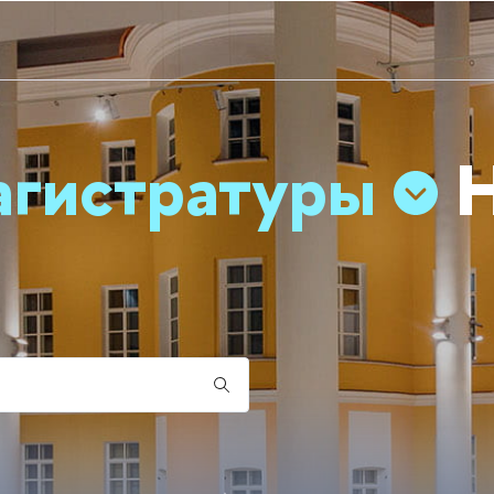
агистратуры
Н