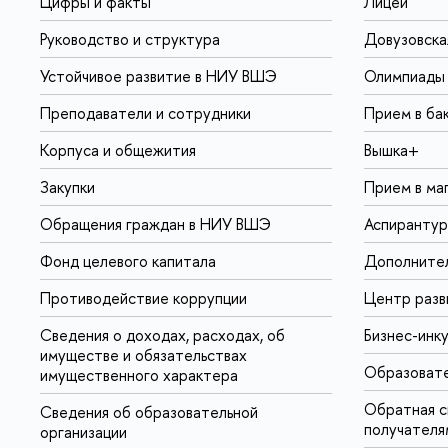
Цифры и факты
Лицей
Руководство и структура
Довузовска
Устойчивое развитие в НИУ ВШЭ
Олимпиады
Преподаватели и сотрудники
Прием в ба
Корпуса и общежития
Вышка+
Закупки
Прием в ма
Обращения граждан в НИУ ВШЭ
Аспирантур
Фонд целевого капитала
Дополнител
Противодействие коррупции
Центр разв
Сведения о доходах, расходах, об
Бизнес-инк
имуществе и обязательствах
Образовате
имущественного характера
Обратная с
Сведения об образовательной
получателя
организации