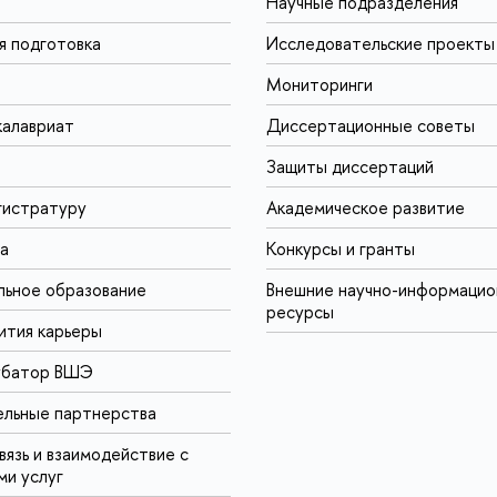
Научные подразделения
я подготовка
Исследовательские проекты
Мониторинги
калавриат
Диссертационные советы
Защиты диссертаций
гистратуру
Академическое развитие
а
Конкурсы и гранты
ьное образование
Внешние научно-информаци
ресурсы
ития карьеры
убатор ВШЭ
льные партнерства
вязь и взаимодействие с
ми услуг