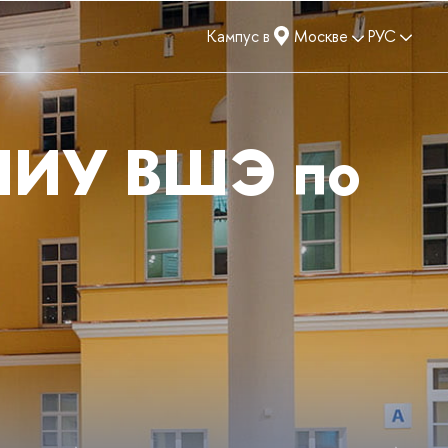
Кампус в
Москве
РУС
ИУ ВШЭ
по