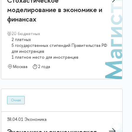
р
Магистр
Стохастическое
моделирование в экономике и
финансах
РУС+АНГЛ
20 бюджетных
2 платных
5 государственных стипендий Правительства РФ
для иностранцев
1 платное место для иностранцев
Москва
2 года
Очная
38.04.01 Экономика
Экономика и экономическая