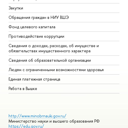
Закупки
П
Обращения граждан в НИУ ВШЭ
А
Фонд целевого капитала
Д
Противодействие коррупции
Ц
Сведения о доходах, расходах, об имуществе и
Б
обязательствах имущественного характера
О
Сведения об образовательной организации
О
Людям с ограниченными возможностями здоровья
Единая платежная страница
Работа в Вышке
http://www.minobrnauki.gov.ru/
Министерство науки и высшего образования РФ
https://edu.gov.ru/