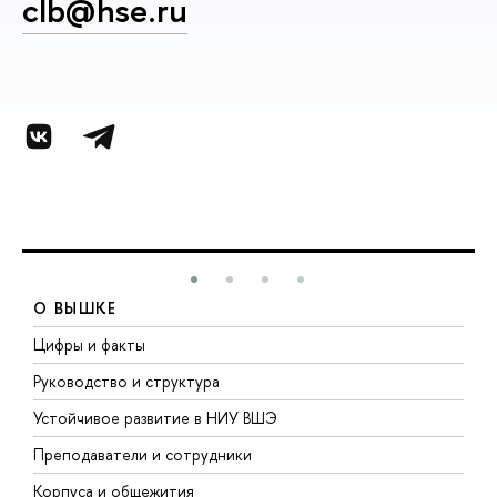
clb@hse.ru
О ВЫШКЕ
Цифры и факты
Л
Руководство и структура
Д
Устойчивое развитие в НИУ ВШЭ
О
Преподаватели и сотрудники
П
Корпуса и общежития
В