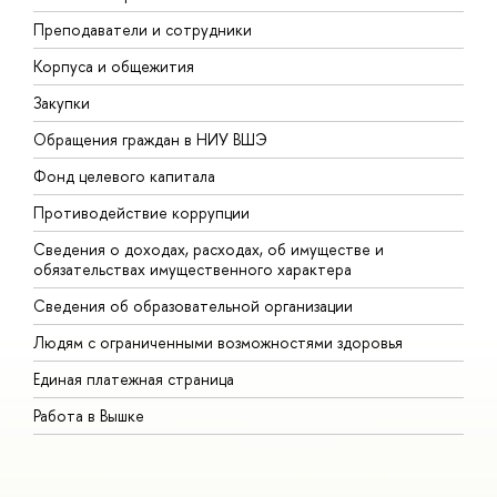
Преподаватели и сотрудники
П
Корпуса и общежития
В
Закупки
П
Обращения граждан в НИУ ВШЭ
А
Фонд целевого капитала
Д
Противодействие коррупции
Ц
Сведения о доходах, расходах, об имуществе и
Б
обязательствах имущественного характера
О
Сведения об образовательной организации
О
Людям с ограниченными возможностями здоровья
Единая платежная страница
Работа в Вышке