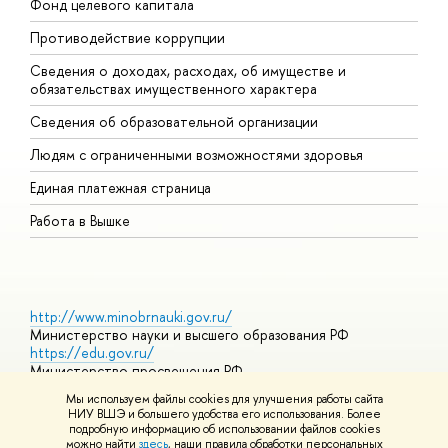
Фонд целевого капитала
Д
Противодействие коррупции
Ц
Сведения о доходах, расходах, об имуществе и
Б
обязательствах имущественного характера
О
Сведения об образовательной организации
О
Людям с ограниченными возможностями здоровья
Единая платежная страница
Работа в Вышке
http://www.minobrnauki.gov.ru/
Министерство науки и высшего образования РФ
https://edu.gov.ru/
Министерство просвещения РФ
https://elearning.hse.ru/mooc
Мы используем файлы cookies для улучшения работы сайта
Массовые открытые онлайн-курсы
НИУ ВШЭ и большего удобства его использования. Более
подробную информацию об использовании файлов cookies
можно найти
здесь
, наши правила обработки персональных