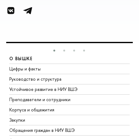
О ВЫШКЕ
Цифры и факты
Л
Руководство и структура
Д
Устойчивое развитие в НИУ ВШЭ
О
Преподаватели и сотрудники
П
Корпуса и общежития
В
Закупки
П
Обращения граждан в НИУ ВШЭ
А