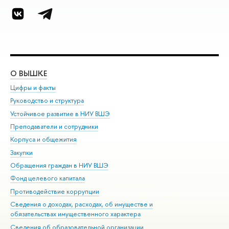
О ВЫШКЕ
ОБ
Цифры и факты
Ли
Руководство и структура
Дов
Устойчивое развитие в НИУ ВШЭ
Ол
Преподаватели и сотрудники
При
Корпуса и общежития
Вы
Закупки
При
Обращения граждан в НИУ ВШЭ
Ас
Фонд целевого капитала
До
Противодействие коррупции
Цен
Сведения о доходах, расходах, об имуществе и
Би
обязательствах имущественного характера
Об
Сведения об образовательной организации