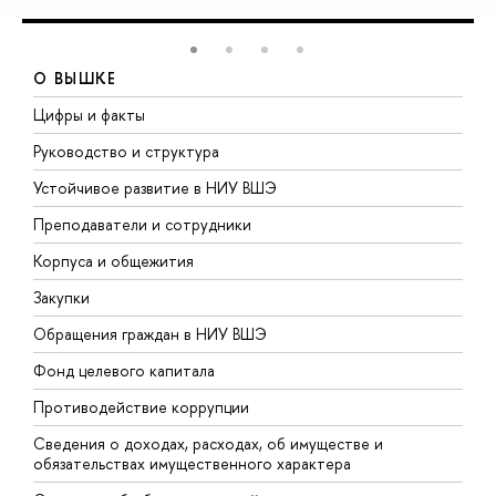
О ВЫШКЕ
Цифры и факты
Л
Руководство и структура
Д
Устойчивое развитие в НИУ ВШЭ
О
Преподаватели и сотрудники
П
Корпуса и общежития
В
Закупки
П
Обращения граждан в НИУ ВШЭ
А
Фонд целевого капитала
Д
Противодействие коррупции
Ц
Сведения о доходах, расходах, об имуществе и
Б
обязательствах имущественного характера
О