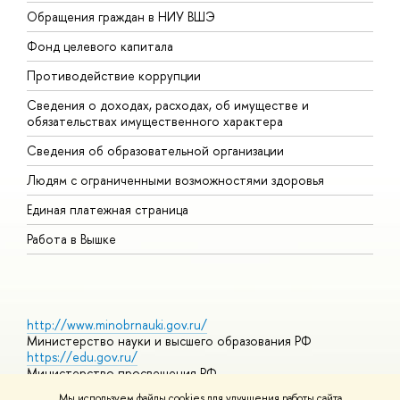
Обращения граждан в НИУ ВШЭ
А
Фонд целевого капитала
Д
Противодействие коррупции
Ц
Сведения о доходах, расходах, об имуществе и
Б
обязательствах имущественного характера
О
Сведения об образовательной организации
О
Людям с ограниченными возможностями здоровья
Единая платежная страница
Работа в Вышке
http://www.minobrnauki.gov.ru/
Министерство науки и высшего образования РФ
https://edu.gov.ru/
Министерство просвещения РФ
https://elearning.hse.ru/mooc
Мы используем файлы cookies для улучшения работы сайта