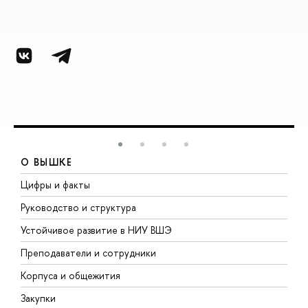
О ВЫШКЕ
Цифры и факты
Л
Руководство и структура
Д
Устойчивое развитие в НИУ ВШЭ
О
Преподаватели и сотрудники
П
Корпуса и общежития
В
Закупки
П