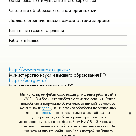
обязательствах имущественного характера
О
Сведения об образовательной организации
О
Людям с ограниченными возможностями здоровья
Единая платежная страница
Работа в Вышке
http://www.minobrnauki.gov.ru/
Министерство науки и высшего образования РФ
https://edu.gov.ru/
Министерство просвещения РФ
https://elearning.hse.ru/mooc
Мы используем файлы cookies для улучшения работы сайта
Массовые открытые онлайн-курсы
НИУ ВШЭ и большего удобства его использования. Более
подробную информацию об использовании файлов cookies
можно найти
здесь
, наши правила обработки персональных
данных –
здесь
. Продолжая пользоваться сайтом, вы
✖
© НИУ ВШЭ 1993–2026
Адреса и контакты
Условия
подтверждаете, что были проинформированы об
использования материалов
Политика конфиденциальности
Карта
использовании файлов cookies сайтом НИУ ВШЭ и согласны
сайта
с нашими правилами обработки персональных данных. Вы
Шрифты HSE Sans и HSE Slab разработаны в
Школе дизайна НИУ
можете отключить файлы cookies в настройках Вашего
ВШЭ
браузера.