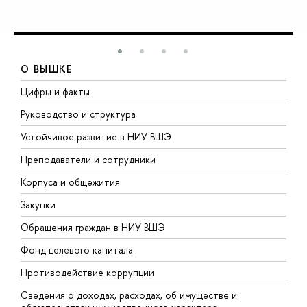
О ВЫШКЕ
Цифры и факты
Л
Руководство и структура
Д
Устойчивое развитие в НИУ ВШЭ
О
Преподаватели и сотрудники
П
Корпуса и общежития
В
Закупки
П
Обращения граждан в НИУ ВШЭ
А
Фонд целевого капитала
Д
Противодействие коррупции
Ц
Сведения о доходах, расходах, об имуществе и
Б