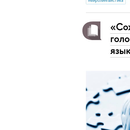
нейролингвистика
«Сох
голо
язы