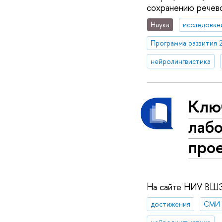
сохранению речево
Наука
исследован
Программа развития 
нейролингвистика
Клю
лаб
про
На сайте НИУ ВШЭ 
достижения
СМИ