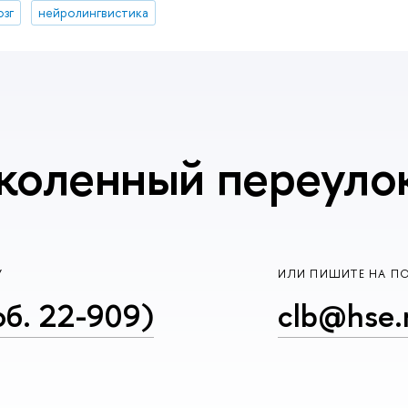
озг
нейролингвистика
коленный переулок,
У
ИЛИ ПИШИТЕ НА П
об. 22-909)
clb@hse.