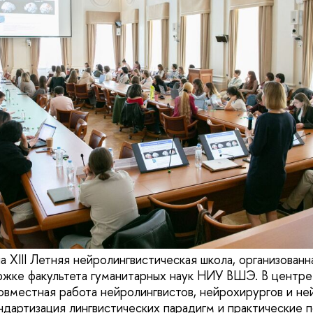
XIII Летняя нейролингвистическая школа, организован
ржке факультета гуманитарных наук НИУ ВШЭ. В центре
овместная работа нейролингвистов, нейрохирургов и не
ндартизация лингвистических парадигм и практические 