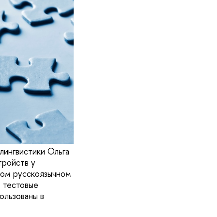
ингвистики Ольга
тройств у
рвом русскоязычном
е тестовые
ользованы в