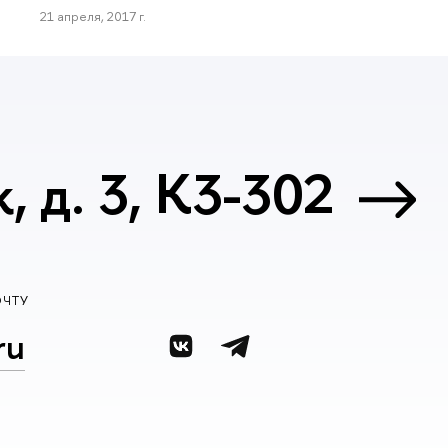
21 апреля, 2017 г.
 д. 3, К3-302
ОЧТУ
ru