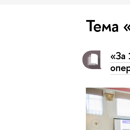
Тема 
«За 
опе