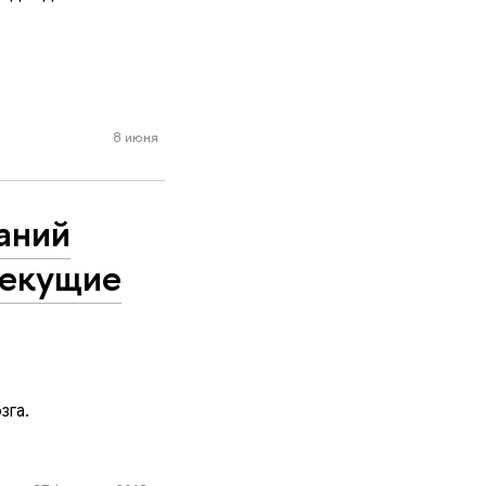
8 июня
аний
текущие
зга.