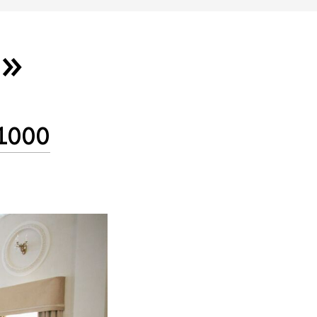
а»
 1000