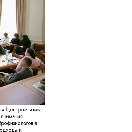
ная Центром языка
 внимания
йрофизиологов в
подходы к