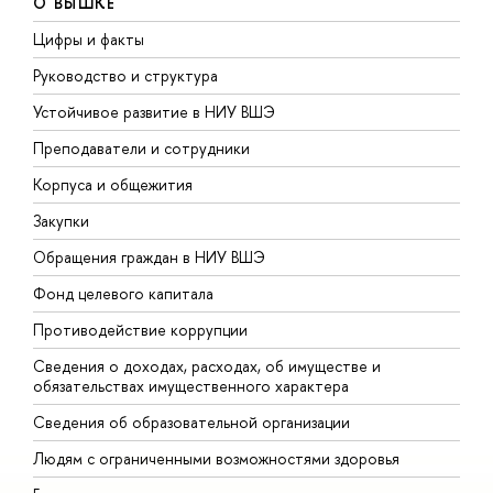
О ВЫШКЕ
Цифры и факты
Л
Руководство и структура
Д
Устойчивое развитие в НИУ ВШЭ
О
Преподаватели и сотрудники
П
Корпуса и общежития
В
Закупки
П
Обращения граждан в НИУ ВШЭ
А
Фонд целевого капитала
Д
Противодействие коррупции
Ц
Сведения о доходах, расходах, об имуществе и
Б
обязательствах имущественного характера
О
Сведения об образовательной организации
О
Людям с ограниченными возможностями здоровья