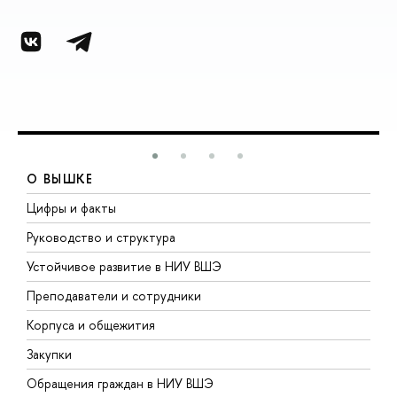
О ВЫШКЕ
Цифры и факты
Л
Руководство и структура
Д
Устойчивое развитие в НИУ ВШЭ
О
Преподаватели и сотрудники
П
Корпуса и общежития
В
Закупки
П
Обращения граждан в НИУ ВШЭ
А