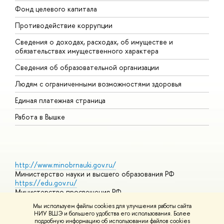
Фонд целевого капитала
Д
Противодействие коррупции
Ц
Сведения о доходах, расходах, об имуществе и
Б
обязательствах имущественного характера
О
Сведения об образовательной организации
О
Людям с ограниченными возможностями здоровья
Единая платежная страница
Работа в Вышке
http://www.minobrnauki.gov.ru/
Министерство науки и высшего образования РФ
https://edu.gov.ru/
Министерство просвещения РФ
https://elearning.hse.ru/mooc
Мы используем файлы cookies для улучшения работы сайта
Массовые открытые онлайн-курсы
НИУ ВШЭ и большего удобства его использования. Более
подробную информацию об использовании файлов cookies