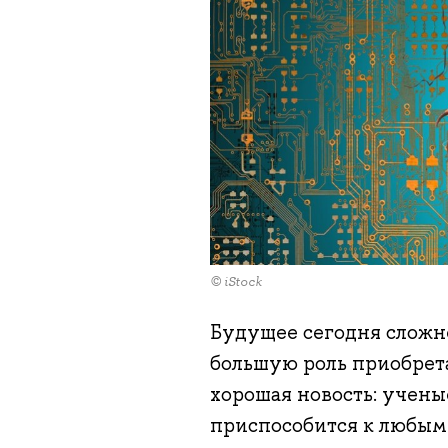
© iStock
Будущее сегодня сложне
большую роль приобрета
хорошая новость: учены
приспособится к любым 