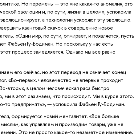
олитике. Но перемены — это «не какая-то аномалия, это
еской эволюции и, по сути, жизни в целом», успокоила
эволюционирует, а технологии ускоряют эту эволюцию.
вершить квантовый скачок в совершенно новое
тель. «Один мир, по сути, отмирает, и появляется, пусть
тает Фабьен Гу-Бодиман. Но поскольку у нас есть
этот процесс замедляется. Однако мы все равно
знаем его сейчас, но этот переход не означает конец
лог. «Во-первых, человечество не впервые проходит
Во-вторых, в целом человеческая раса быстро
 мы в этот раз знаем, что происходит. Мы в курсе этого.
то-то предпринять», — успокоила Фабьен Гу-Бодиман.
еля, формируется новый менталитет. «Все больше
ы мыслим, как управляем и производим товары, уже не
емени. Это не просто какое-то незаметное изменение.