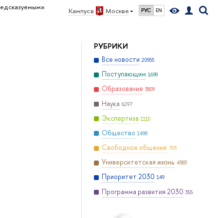
редсказуемым»:
Кампус в
Москве
РУС
EN
РУБРИКИ
Все новости
20955
Поступающим
1698
Образование
3809
Наука
6297
Экспертиза
1110
Общество
1498
Свободное общение
793
Университетская жизнь
4383
Приоритет 2030
149
Программа развития 2030
355