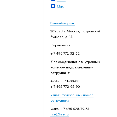
Max
Главный корпус
109028, г. Москва, Покровский
бульвар, д. 11
Справочная:
+ 7 495 771-32-32
Для соединения с внутренним
номером подразделения/
сотрудника:
+7 495 531-00-00
+ 7 495 772-95-90
Узнать телефонный номер
сотрудника
Факс: + 7 495 628-79-31
hse@hse.ru