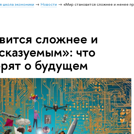
я школа экономики
Новости
«Мир становится сложнее и менее п
вится сложнее и
сказуемым»: что
орят о будущем