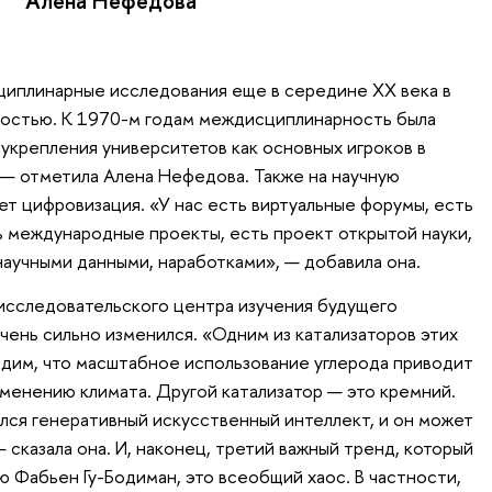
Алена Нефедова
циплинарные исследования еще в середине XX века в
остью. К 1970-м годам междисциплинарность была
 укрепления университетов как основных игроков в
— отметила Алена Нефедова. Также на научную
ет цифровизация. «У нас есть виртуальные форумы, есть
ь международные проекты, есть проект открытой науки,
научными данными, наработками», — добавила она.
исследовательского центра изучения будущего
чень сильно изменился. «Одним из катализаторов этих
идим, что масштабное использование углерода приводит
зменению климата. Другой катализатор — это кремний.
ился генеративный искусственный интеллект, и он может
 сказала она. И, наконец, третий важный тренд, который
ю Фабьен Гу-Бодиман, это всеобщий хаос. В частности,