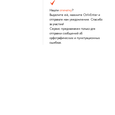
Нашли
опечатку
?
Выделите её, нажмите Ctrl+Enter и
отправьте нам уведомление. Спасибо
за участие!
Сервис предназначен только для
отправки сообщений об
орфографических и пунктуационных
ошибках.