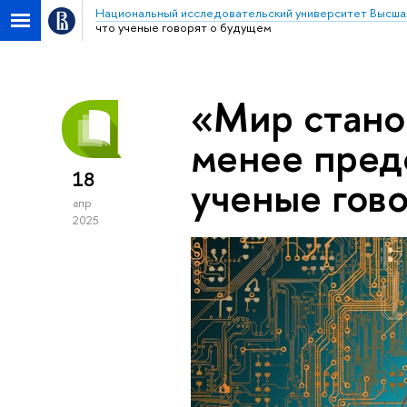
Национальный исследовательский университет Высша
что ученые говорят о будущем
«Мир стано
менее пред
18
ученые гов
апр
2025