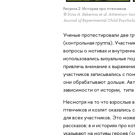
Рисунок 2. История про птенчиков
© Irina A. Sekerina et al. Attention–la
Journal of Experimental Child Psychol
Ученые протестировали две гр
(контрольная группа). Участни
вопросы о мотивах и внутренн
использовались визуальные по
привлечь внимание к выражени
участников записывались с по
они обрабатывают дольше. Авт
зависимости от истории, типа 
Несмотря на то что взрослые в
птенчиков и козлят оказались 
для всех участников. Это мож
рассказов: в и историях про к
указывают на мотивы героев (с