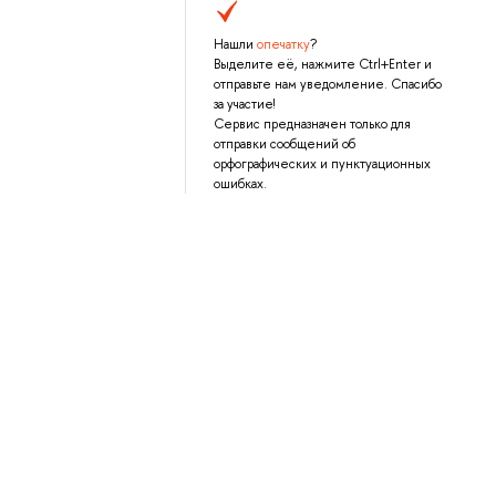
Нашли
опечатку
?
Выделите её, нажмите Ctrl+Enter и
отправьте нам уведомление. Спасибо
за участие!
Сервис предназначен только для
отправки сообщений об
орфографических и пунктуационных
ошибках.