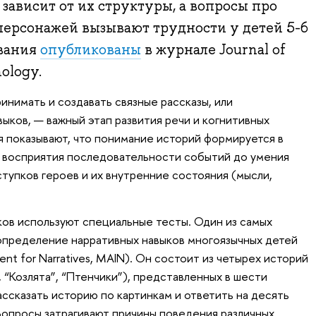
зависит от их структуры, а вопросы про
персонажей вызывают трудности у детей 5-6
ования
опубликованы
в журнале Journal of
ology.
нимать и создавать связные рассказы, или
ыков, — важный этап развития речи и когнитивных
я показывают, что понимание историй формируется в
о восприятия последовательности событий до умения
тупков героев и их внутренние состояния (мысли,
ов используют специальные тесты. Один из самых
определение нарративных навыков многоязычных детей
ment for Narratives, MAIN). Он состоит из четырех историй
, “Козлята”, “Птенчики”), представленных в шести
ассказать историю по картинкам и ответить на десять
Вопросы затрагивают причины поведения различных