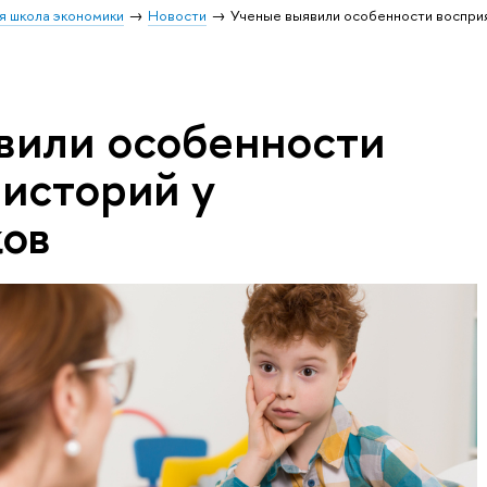
я школа экономики
Новости
Ученые выявили особенности восприя
вили особенности
 историй у
ов