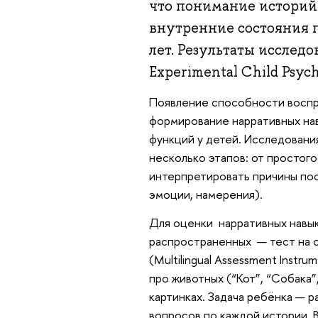
что понимание историй 
внутренние состояния 
лет. Результаты исслед
Experimental Child Psych
Появление способности воспри
формирование нарративных нав
функций у детей. Исследовани
несколько этапов: от простог
интерпретировать причины пос
эмоции, намерения).
Для оценки нарративных навык
распространенных — тест на 
(Multilingual Assessment Instru
про животных (“Кот”, “Собака”
картинках. Задача ребёнка — р
вопросов по каждой истории. 