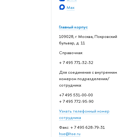
Max
Главный корпус
109028, г. Москва, Покровский
бульвар, д. 11
Справочная:
+ 7 495 771-32-32
Для соединения с внутренним
номером подразделения/
сотрудника:
+7 495 531-00-00
+ 7 495 772-95-90
Узнать телефонный номер
сотрудника
Факс: + 7 495 628-79-31
hse@hse.ru