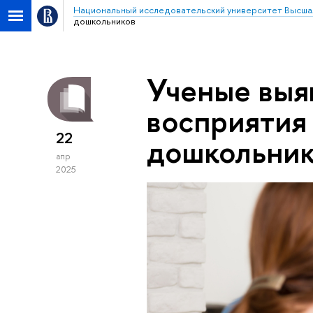
Национальный исследовательский университет Высша
дошкольников
Ученые выя
восприятия
22
дошкольник
апр
2025