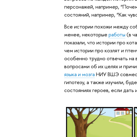
персонажей, например, “Почему
состояний, например, “Как чув
Все истории похожи между соб
менее, некоторые
работы
(в ч
показали, что истории про кота
чем истории про козлят и птен
особенно трудно отвечать на 
вопросами об их целях и прич
языка и мозга
НИУ ВШЭ совместн
гипотезу, а также изучили, буд
состояниях героев, если дать 