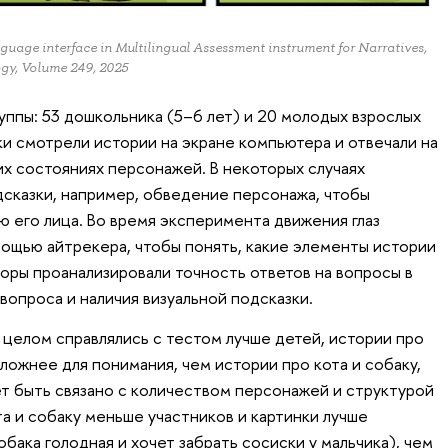
nguage interface in Multilingual Assessment instrument for Narratives,
ogy, Volume 249, 2025
уппы: 53 дошкольника (5–6 лет) и 20 молодых взрослых
ки смотрели истории на экране компьютера и отвечали на
их состояниях персонажей. В некоторых случаях
дсказки, например, обведение персонажа, чтобы
ю его лица. Во время эксперимента движения глаз
мощью айтрекера, чтобы понять, какие элементы истории
оры проанализировали точность ответов на вопросы в
вопроса и наличия визуальной подсказки.
 целом справлялись с тестом лучше детей, истории про
сложнее для понимания, чем истории про кота и собаку,
ет быть связано с количеством персонажей и структурой
ота и собаку меньше участников и картинки лучше
обака голодная и хочет забрать сосиски у мальчика), чем