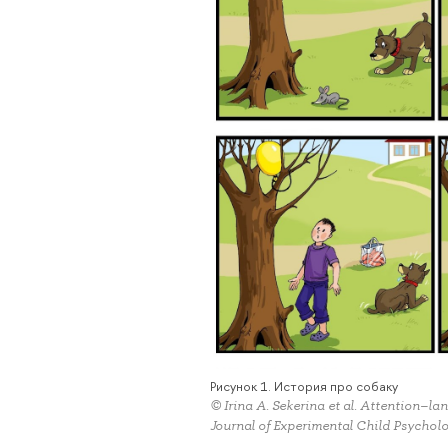
Рисунок 1. История про собаку
© Irina A. Sekerina et al. Attention–la
Journal of Experimental Child Psychol