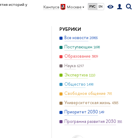
тия историй у
Кампус в
Москве
РУС
EN
РУБРИКИ
Все новости
20955
Поступающим
1698
Образование
3809
Наука
6297
Экспертиза
1110
Общество
1498
Свободное общение
793
Университетская жизнь
4383
Приоритет 2030
149
Программа развития 2030
355