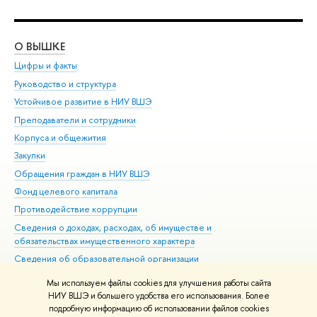
О ВЫШКЕ
ОБ
Цифры и факты
Ли
Руководство и структура
Дов
Устойчивое развитие в НИУ ВШЭ
Ол
Преподаватели и сотрудники
При
Корпуса и общежития
Вы
Закупки
При
Обращения граждан в НИУ ВШЭ
Ас
Фонд целевого капитала
До
Противодействие коррупции
Цен
Сведения о доходах, расходах, об имуществе и
Би
обязательствах имущественного характера
Об
Сведения об образовательной организации
Обр
Людям с ограниченными возможностями здоровья
Мы используем файлы cookies для улучшения работы сайта
Единая платежная страница
НИУ ВШЭ и большего удобства его использования. Более
подробную информацию об использовании файлов cookies
Работа в Вышке