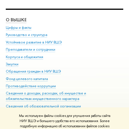
О ВЫШКЕ
ОБ
Цифры и факты
Ли
Руководство и структура
Дов
Устойчивое развитие в НИУ ВШЭ
Ол
Преподаватели и сотрудники
При
Корпуса и общежития
Вы
Закупки
При
Обращения граждан в НИУ ВШЭ
Ас
Фонд целевого капитала
До
Противодействие коррупции
Цен
Сведения о доходах, расходах, об имуществе и
Би
обязательствах имущественного характера
Об
Сведения об образовательной организации
Обр
Людям с ограниченными возможностями здоровья
Мы используем файлы cookies для улучшения работы сайта
Единая платежная страница
НИУ ВШЭ и большего удобства его использования. Более
подробную информацию об использовании файлов cookies
Работа в Вышке