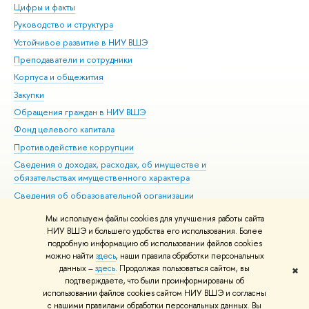
Цифры и факты
Ли
Руководство и структура
Дов
Устойчивое развитие в НИУ ВШЭ
Ол
Преподаватели и сотрудники
При
Корпуса и общежития
Вы
Закупки
При
Обращения граждан в НИУ ВШЭ
Ас
Фонд целевого капитала
До
Противодействие коррупции
Цен
Сведения о доходах, расходах, об имуществе и
Би
обязательствах имущественного характера
Об
Сведения об образовательной организации
Обр
Людям с ограниченными возможностями здоровья
Мы используем файлы cookies для улучшения работы сайта
Единая платежная страница
НИУ ВШЭ и большего удобства его использования. Более
подробную информацию об использовании файлов cookies
Работа в Вышке
можно найти
здесь
, наши правила обработки персональных
данных –
здесь
. Продолжая пользоваться сайтом, вы
✖
Редактору
подтверждаете, что были проинформированы об
© НИУ ВШЭ 1993–2026
Адреса и контакты
Условия использования
использовании файлов cookies сайтом НИУ ВШЭ и согласны
с нашими правилами обработки персональных данных. Вы
материалов
Политика конфиденциальности
Карта сайта