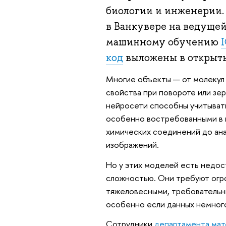
биологии и инженерии.
в Ванкувере на ведуще
машинному обучению
код
выложены в открыты
Многие объекты — от молекул 
свойства при повороте или з
нейросети способны учитывать
особенно востребованными в н
химических соединений до ана
изображений.
Но у этих моделей есть недос
сложностью. Они требуют огро
тяжеловесными, требовательн
особенно если данных немног
Сотрудники
департамента мат