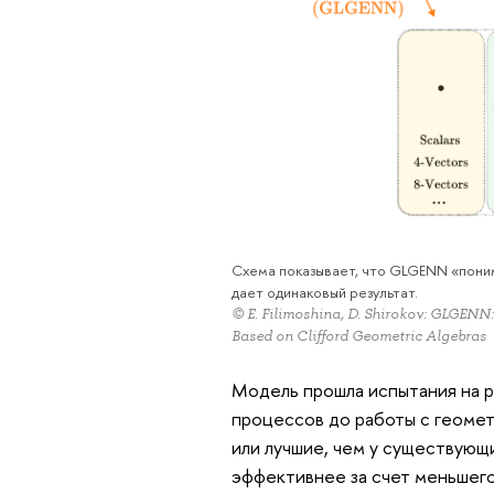
Схема показывает, что GLGENN «пони
дает одинаковый результат.
© E. Filimoshina, D. Shirokov: GLGENN
Based on Clifford Geometric Algebras
Модель прошла испытания на р
процессов до работы с геомет
или лучшие, чем у существующ
эффективнее за счет меньшего