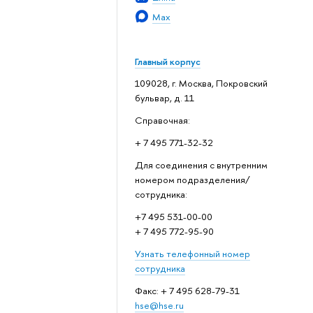
Max
Главный корпус
109028, г. Москва, Покровский
бульвар, д. 11
Справочная:
+ 7 495 771-32-32
Для соединения с внутренним
номером подразделения/
сотрудника:
+7 495 531-00-00
+ 7 495 772-95-90
Узнать телефонный номер
сотрудника
Факс: + 7 495 628-79-31
hse@hse.ru