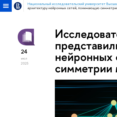
Национальный исследовательский университет Высша
архитектуру нейронных сетей, понимающую симметри
Исследова
представил
24
нейронных 
июл
симметрии 
2025