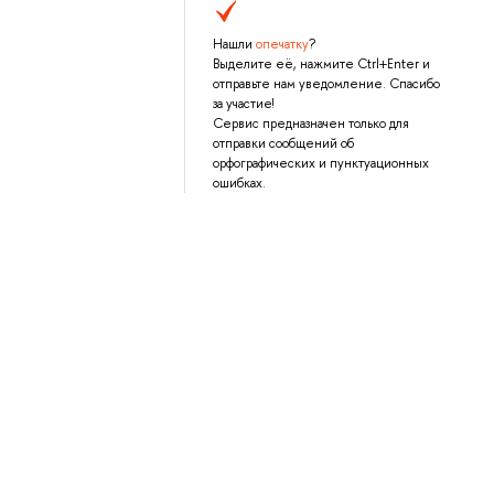
Нашли
опечатку
?
Выделите её, нажмите Ctrl+Enter и
отправьте нам уведомление. Спасибо
за участие!
Сервис предназначен только для
отправки сообщений об
орфографических и пунктуационных
ошибках.