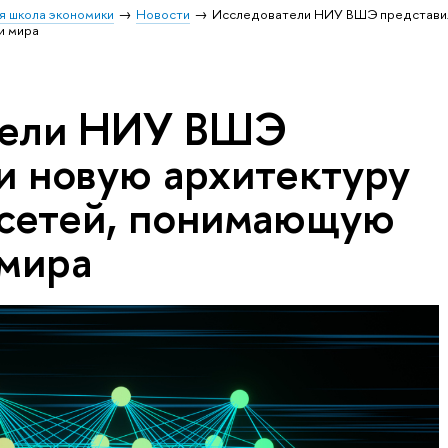
я школа экономики
Новости
Исследователи НИУ ВШЭ представи
и мира
тели НИУ ВШЭ
и новую архитектуру
сетей, понимающую
мира