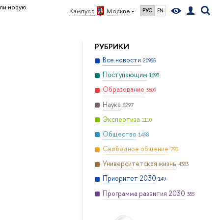
ли новую
Кампус в
Москве
РУС
EN
РУБРИКИ
Все новости
20955
Поступающим
1698
Образование
3809
Наука
6297
Экспертиза
1110
Общество
1498
Свободное общение
793
Университетская жизнь
4383
Приоритет 2030
149
Программа развития 2030
355