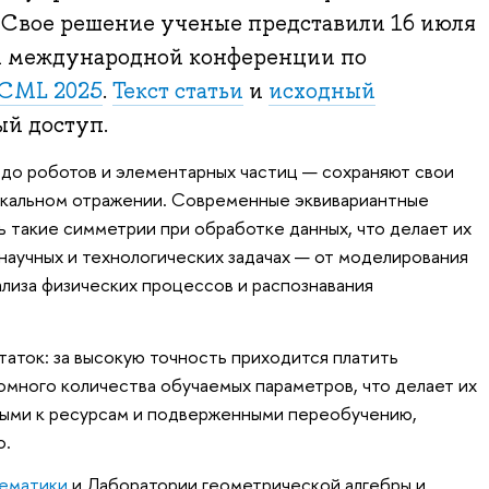
 Свое решение ученые представили 16 июля
й международной конференции по
ICML 2025
.
Текст статьи
и
исходный
й доступ.
до роботов и элементарных частиц — сохраняют свои
еркальном отражении. Современные эквивариантные
 такие симметрии при обработке данных, что делает их
аучных и технологических задачах — от моделирования
лиза физических процессов и распознавания
таток: за высокую точность приходится платить
много количества обучаемых параметров, что делает их
ыми к ресурсам и подверженными переобучению,
о.
ематики
и Лаборатории геометрической алгебры и