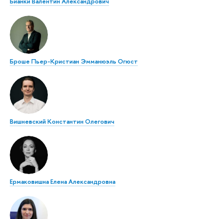
Бианки Валентин Александрович
Броше Пьер-Кристиан Эмманюэль Огюст
Вишневский Константин Олегович
Ермаковишна Елена Александровна