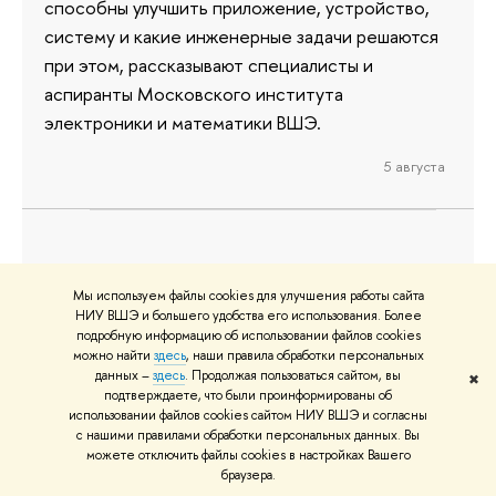
способны улучшить приложение, устройство,
систему и какие инженерные задачи решаются
при этом, рассказывают специалисты и
аспиранты Московского института
электроники и математики ВШЭ.
5 августа
Новая секция по ИИ и призовое
место: молодые ученые Вышки на
Мы используем файлы cookies для улучшения работы сайта
НИУ ВШЭ и большего удобства его использования. Более
Международной конференции
подробную информацию об использовании файлов cookies
можно найти
здесь
, наши правила обработки персональных
IEEE EDM
данных –
здесь
. Продолжая пользоваться сайтом, вы
✖
подтверждаете, что были проинформированы об
В Республике Алтай прошла 27-я
использовании файлов cookies сайтом НИУ ВШЭ и согласны
Международная конференция молодых
с нашими правилами обработки персональных данных. Вы
можете отключить файлы cookies в настройках Вашего
специалистов в области электронных приборов
браузера.
и материалов (IEEE EDM). В этом году ученые