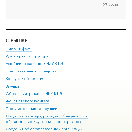
27 июля
О ВЫШКЕ
ОБ
Цифры и факты
Ли
Руководство и структура
Дов
Устойчивое развитие в НИУ ВШЭ
Ол
Преподаватели и сотрудники
При
Корпуса и общежития
Вы
Закупки
При
Обращения граждан в НИУ ВШЭ
Ас
Фонд целевого капитала
До
Противодействие коррупции
Цен
Сведения о доходах, расходах, об имуществе и
Би
обязательствах имущественного характера
Об
Сведения об образовательной организации
Обр