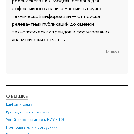
российского ПО. Модель создана для
эффективного анализа массивов научно-
технической информации — от поиска
релевантных публикаций до оценки
технологических трендов и формирования
аналитических отчетов.
14 июля
О ВЫШКЕ
ОБ
Цифры и факты
Ли
Руководство и структура
Дов
Устойчивое развитие в НИУ ВШЭ
Ол
Преподаватели и сотрудники
При