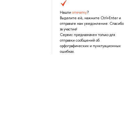
Нашли
опечатку
?
Выделите её, нажмите Ctrl+Enter и
отправьте нам уведомление. Спасибо
за участие!
Сервис предназначен только для
отправки сообщений об
орфографических и пунктуационных
ошибках.