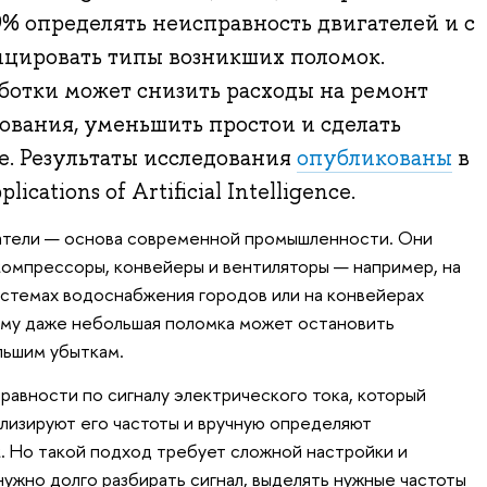
9% определять неисправность двигателей и с
ицировать типы возникших поломок.
ботки может снизить расходы на ремонт
вания, уменьшить простои и сделать
е. Результаты исследования
опубликованы
в
cations of Artificial Intelligence.
атели — основа современной промышленности. Они
компрессоры, конвейеры и вентиляторы — например, на
системах водоснабжения городов или на конвейерах
ому даже небольшая поломка может остановить
льшим убыткам.
авности по сигналу электрического тока, который
ализируют его частоты и вручную определяют
. Но такой подход требует сложной настройки и
нужно долго разбирать сигнал, выделять нужные частоты