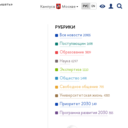
лышать»
Кампус в
Москве
РУС
EN
РУБРИКИ
Все новости
20955
Поступающим
1698
Образование
3809
Наука
6297
Экспертиза
1110
Общество
1498
Свободное общение
793
Университетская жизнь
4383
Приоритет 2030
149
Программа развития 2030
355