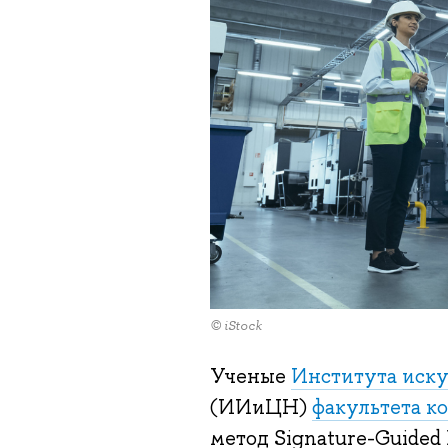
© iStock
Ученые
Института иску
(ИИиЦН)
факультета к
метод Signature-Guided