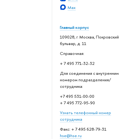
Max
Главный корпус
109028, г. Москва, Покровский
бульвар, д. 11
Справочная:
+ 7 495 771-32-32
Для соединения с внутренним
номером подразделения/
сотрудника:
+7 495 531-00-00
+ 7 495 772-95-90
Узнать телефонный номер
сотрудника
Факс: + 7 495 628-79-31
hse@hse.ru