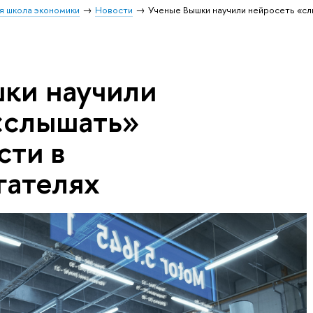
я школа экономики
Новости
Ученые Вышки научили нейросеть «с
ки научили
«слышать»
сти в
гателях