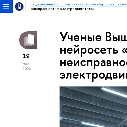
Национальный исследовательский университет Высша
неисправности в электродвигателях
Ученые Выш
нейросеть 
19
неисправно
мар
электродви
2026