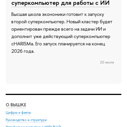
суперкомпьютер для работы с ИИ
Высшая школа экономики готовит к запуску
второй суперкомпьютер. Новый кластер будет
ориентирован прежде всего на задачи ИИ и
дополнит уже действующий суперкомпьютер
cHARISMa. Его запуск планируется на конец
2026 года.
20 июля
О ВЫШКЕ
ОБ
Цифры и факты
Ли
Руководство и структура
Дов
Устойчивое развитие в НИУ ВШЭ
Ол