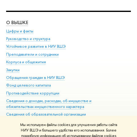
О ВЫШКЕ
ОБ
Цифры и факты
Ли
Руководство и структура
Дов
Устойчивое развитие в НИУ ВШЭ
Ол
Преподаватели и сотрудники
При
Корпуса и общежития
Вы
Закупки
При
Обращения граждан в НИУ ВШЭ
Ас
Фонд целевого капитала
До
Противодействие коррупции
Цен
Сведения о доходах, расходах, об имуществе и
Би
обязательствах имущественного характера
Об
Сведения об образовательной организации
Обр
Людям с ограниченными возможностями здоровья
Мы используем файлы cookies для улучшения работы сайта
Единая платежная страница
НИУ ВШЭ и большего удобства его использования. Более
подробную информацию об использовании файлов cookies