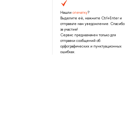
Нашли
опечатку
?
Выделите её, нажмите Ctrl+Enter и
отправьте нам уведомление. Спасибо
за участие!
Сервис предназначен только для
отправки сообщений об
орфографических и пунктуационных
ошибках.