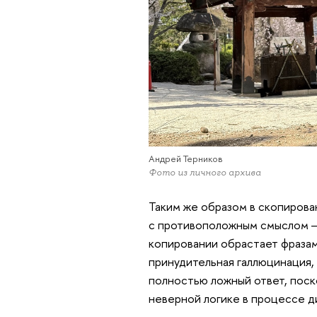
Андрей Терников
Фото из личного архива
Таким же образом в скопиров
с противоположным смыслом —
копировании обрастает фразам
принудительная галлюцинация,
полностью ложный ответ, поск
неверной логике в процессе д