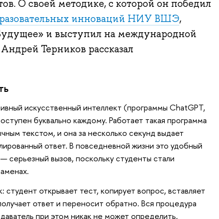
ов. О своей методике, с которой он победил
бразовательных инноваций НИУ ВШЭ
,
Будущее» и выступил на международной
 Андрей Терников рассказал
ть
тивный искусственный интеллект (программы ChatGPT,
доступен буквально каждому. Работает такая программа
чным текстом, и она за несколько секунд выдает
лированный ответ. В повседневной жизни это удобный
 — серьезный вызов, поскольку студенты стали
заменах.
к: студент открывает тест, копирует вопрос, вставляет
 получает ответ и переносит обратно. Вся процедура
даватель при этом никак не может определить,