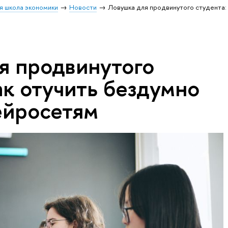
я школа экономики
Новости
Ловушка для продвинутого студента: 
я продвинутого
ак отучить бездумно
ейросетям