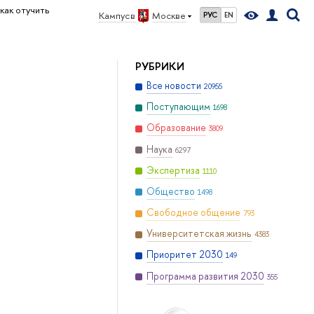
как отучить
Кампус в
Москве
РУС
EN
РУБРИКИ
Все новости
20955
Поступающим
1698
Образование
3809
Наука
6297
Экспертиза
1110
Общество
1498
Свободное общение
793
Университетская жизнь
4383
Приоритет 2030
149
Программа развития 2030
355