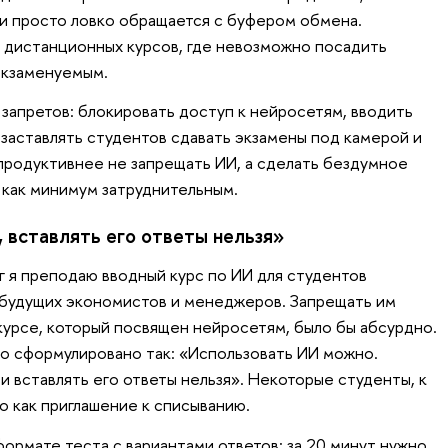
ли просто ловко обращается с буфером обмена.
 дистанционных курсов, где невозможно посадить
экзаменуемым.
 запретов: блокировать доступ к нейросетям, вводить
 заставлять студентов сдавать экзамены под камерой и
до продуктивнее не запрещать ИИ, а сделать бездумное
как минимум затруднительным.
 вставлять его ответы нельзя»
 я преподаю вводный курс по ИИ для студентов
 будущих экономистов и менеджеров. Запрещать им
курсе, который посвящен нейросетям, было бы абсурдно.
о сформулировано так: «Использовать ИИ можно.
 вставлять его ответы нельзя». Некоторые студенты, к
о как приглашение к списыванию.
ормате теста с вариантами ответов: за 20 минут нужно