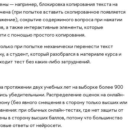
иемы — например, блокировка копирования текста на
мена (при попытке вставить скопированное появляется
ажение), сокрытие содержимого вопроса при нажатии
ов, а также интерактивные элементы, которые
ти с помощью простого копирования.
только при попытке механически перенести текст
, а студент, который разобрался в материале курса и
ходит тест без каких-либо затруднений.
а протяжении двух учебных лет на выборке более 900
ались убедительными. Распределение оценок на онлайн-
ному (без явного смещения в сторону только высших или
авнения: при обычных онлайн-тестах, где нет защиты от
ены в сторону высших баллов, потому что большинство
товые ответы от нейросети.