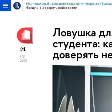
Национальный исследовательский университет Высша
бездумно доверять нейросетям
Ловушка дл
студента: к
21
доверять н
апр
2026