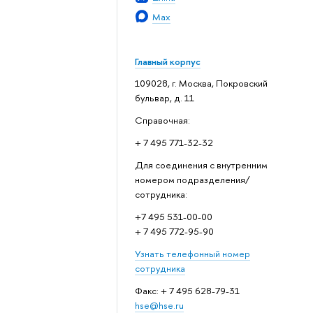
Max
Главный корпус
109028, г. Москва, Покровский
бульвар, д. 11
Справочная:
+ 7 495 771-32-32
Для соединения с внутренним
номером подразделения/
сотрудника:
+7 495 531-00-00
+ 7 495 772-95-90
Узнать телефонный номер
сотрудника
Факс: + 7 495 628-79-31
hse@hse.ru