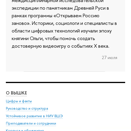
междисциплинарной исследовательской
экспедиции по памятникам Древней Руси в
рамках программы «Открываем Россию
заново». Историки, социологи и специалисты в
области цифровых технологий изучали эпоху
княгини Ольги, чтобы помочь создать
достоверную видеоигру о событиях X века.
27 июля
О ВЫШКЕ
ОБ
Цифры и факты
Ли
Руководство и структура
Дов
Устойчивое развитие в НИУ ВШЭ
Ол
Преподаватели и сотрудники
При
Корпуса и общежития
Вы