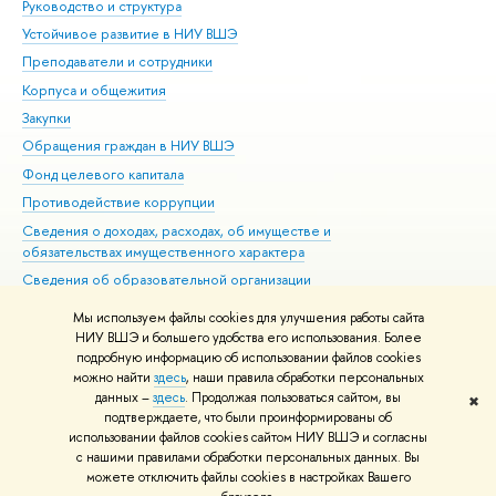
Руководство и структура
Дов
Устойчивое развитие в НИУ ВШЭ
Ол
Преподаватели и сотрудники
При
Корпуса и общежития
Вы
Закупки
При
Обращения граждан в НИУ ВШЭ
Ас
Фонд целевого капитала
До
Противодействие коррупции
Цен
Сведения о доходах, расходах, об имуществе и
Би
обязательствах имущественного характера
Об
Сведения об образовательной организации
Обр
Людям с ограниченными возможностями здоровья
Мы используем файлы cookies для улучшения работы сайта
Единая платежная страница
НИУ ВШЭ и большего удобства его использования. Более
подробную информацию об использовании файлов cookies
Работа в Вышке
можно найти
здесь
, наши правила обработки персональных
данных –
здесь
. Продолжая пользоваться сайтом, вы
✖
Редактору
подтверждаете, что были проинформированы об
© НИУ ВШЭ 1993–2026
Адреса и контакты
Условия использования
использовании файлов cookies сайтом НИУ ВШЭ и согласны
с нашими правилами обработки персональных данных. Вы
материалов
Политика конфиденциальности
Карта сайта
можете отключить файлы cookies в настройках Вашего
Шрифты HSE Sans и HSE Slab разработаны в
Школе дизайна НИУ ВШЭ