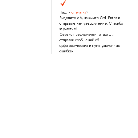
Нашли
опечатку
?
Выделите её, нажмите Ctrl+Enter и
отправьте нам уведомление. Спасибо
за участие!
Сервис предназначен только для
отправки сообщений об
орфографических и пунктуационных
ошибках.