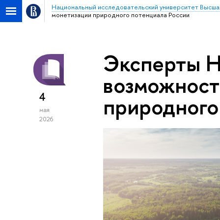
Национальный исследовательский университет Высша
монетизации природного потенциала России
Эксперты 
возможност
4
природного
мая
2026