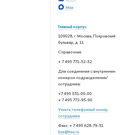
Max
Главный корпус
109028, г. Москва, Покровский
бульвар, д. 11
Справочная:
+ 7 495 771-32-32
Для соединения с внутренним
номером подразделения/
сотрудника:
+7 495 531-00-00
+ 7 495 772-95-90
Узнать телефонный номер
сотрудника
Факс: + 7 495 628-79-31
hse@hse.ru