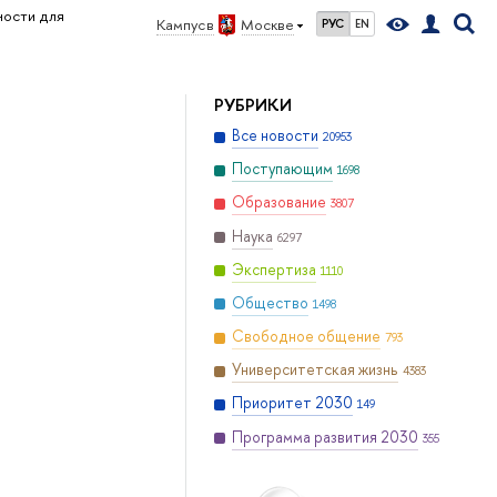
ости для
Кампус в
Москве
РУС
EN
РУБРИКИ
Все новости
20953
Поступающим
1698
Образование
3807
Наука
6297
Экспертиза
1110
Общество
1498
Свободное общение
793
Университетская жизнь
4383
Приоритет 2030
149
Программа развития 2030
355