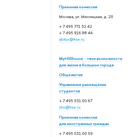
Приемная комиссия
Москва, ул. Мясницкая, д. 20
+ 7 495 771 32 42
+ 7 495 916 88 44
abitur@hse.ru
MyHSEhouse - твои возможности
для жизни в большом городе
Общежития
Управление размещения
студентов
+ 7 495 531 00 67
sho@hse.ru
Приемная комиссия
для иностранных граждан
+ 7 495 531 00 59