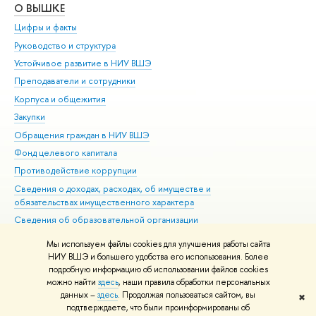
О ВЫШКЕ
ОБ
Цифры и факты
Ли
Руководство и структура
Дов
Устойчивое развитие в НИУ ВШЭ
Ол
Преподаватели и сотрудники
При
Корпуса и общежития
Вы
Закупки
При
Обращения граждан в НИУ ВШЭ
Ас
Фонд целевого капитала
До
Противодействие коррупции
Цен
Сведения о доходах, расходах, об имуществе и
Би
обязательствах имущественного характера
Об
Сведения об образовательной организации
Обр
Людям с ограниченными возможностями здоровья
Мы используем файлы cookies для улучшения работы сайта
Единая платежная страница
НИУ ВШЭ и большего удобства его использования. Более
подробную информацию об использовании файлов cookies
Работа в Вышке
можно найти
здесь
, наши правила обработки персональных
данных –
здесь
. Продолжая пользоваться сайтом, вы
✖
Редактору
подтверждаете, что были проинформированы об