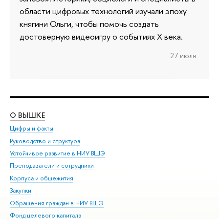
области цифровых технологий изучали эпоху
княгини Ольги, чтобы помочь создать
достоверную видеоигру о событиях X века.
27 июля
О ВЫШКЕ
ОБ
Цифры и факты
Ли
Руководство и структура
Дов
Устойчивое развитие в НИУ ВШЭ
Ол
Преподаватели и сотрудники
При
Корпуса и общежития
Вы
Закупки
При
Обращения граждан в НИУ ВШЭ
Ас
Фонд целевого капитала
До