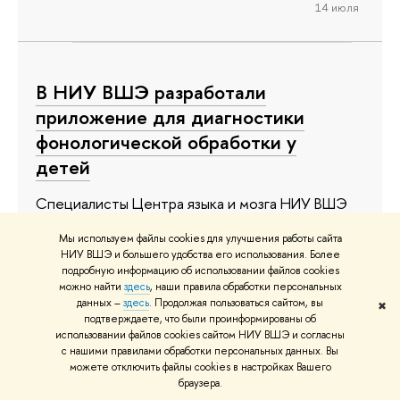
14 июля
В НИУ ВШЭ разработали
приложение для диагностики
фонологической обработки у
детей
Специалисты Центра языка и мозга НИУ ВШЭ
представили новый цифровой инструмент для
Мы используем файлы cookies для улучшения работы сайта
оценки навыков фонологической обработки у
НИУ ВШЭ и большего удобства его использования. Более
детей — батарею тестов «ЗАРЯ» («Звуковой
подробную информацию об использовании файлов cookies
можно найти
здесь
, наши правила обработки персональных
анализ русского языка»). Это первое в России
данных –
здесь
. Продолжая пользоваться сайтом, вы
✖
стандартизированное приложение,
подтверждаете, что были проинформированы об
использовании файлов cookies сайтом НИУ ВШЭ и согласны
позволяющее быстро и надежно выявлять
с нашими правилами обработки персональных данных. Вы
нарушения способности различать звуки речи,
можете отключить файлы cookies в настройках Вашего
браузера.
удерживать их в оперативной памяти и