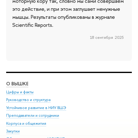
моторную кору так, словно мы сами совершаем
это действие, и при этом заглушает ненужные
мышцы. Результаты опубликованы в журнале
Scientific Reports.
18 сентября 2025
О ВЫШКЕ
ОБ
Цифры и факты
Ли
Руководство и структура
Дов
Устойчивое развитие в НИУ ВШЭ
Ол
Преподаватели и сотрудники
При
Корпуса и общежития
Вы
Закупки
При