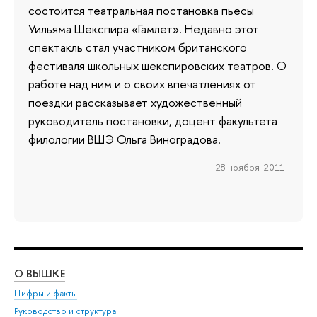
состоится театральная постановка пьесы
Уильяма Шекспира «Гамлет». Недавно этот
спектакль стал участником британского
фестиваля школьных шекспировских театров. О
работе над ним и о своих впечатлениях от
поездки рассказывает художественный
руководитель постановки, доцент факультета
филологии ВШЭ Ольга Виноградова.
28 ноября 2011
О ВЫШКЕ
ОБ
Цифры и факты
Ли
Руководство и структура
Дов