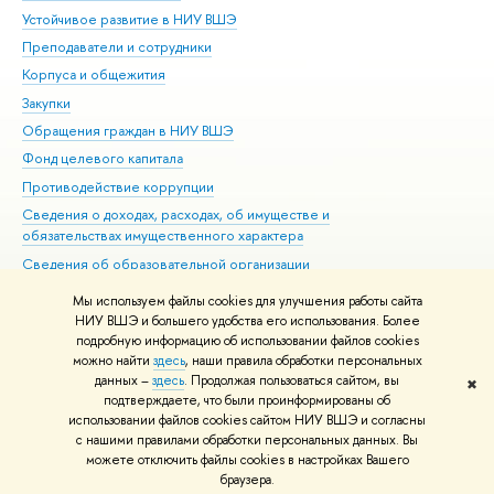
Устойчивое развитие в НИУ ВШЭ
Ол
Преподаватели и сотрудники
При
Корпуса и общежития
Вы
Закупки
При
Обращения граждан в НИУ ВШЭ
Ас
Фонд целевого капитала
До
Противодействие коррупции
Цен
Сведения о доходах, расходах, об имуществе и
Би
обязательствах имущественного характера
Об
Сведения об образовательной организации
Обр
Людям с ограниченными возможностями здоровья
Мы используем файлы cookies для улучшения работы сайта
Единая платежная страница
НИУ ВШЭ и большего удобства его использования. Более
подробную информацию об использовании файлов cookies
Работа в Вышке
можно найти
здесь
, наши правила обработки персональных
данных –
здесь
. Продолжая пользоваться сайтом, вы
✖
Редактору
подтверждаете, что были проинформированы об
© НИУ ВШЭ 1993–2026
Адреса и контакты
Условия использования
использовании файлов cookies сайтом НИУ ВШЭ и согласны
с нашими правилами обработки персональных данных. Вы
материалов
Политика конфиденциальности
Карта сайта
можете отключить файлы cookies в настройках Вашего
Шрифты HSE Sans и HSE Slab разработаны в
Школе дизайна НИУ ВШЭ
браузера.