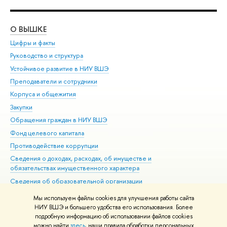
О ВЫШКЕ
ОБ
Цифры и факты
Ли
Руководство и структура
Дов
Устойчивое развитие в НИУ ВШЭ
Ол
Преподаватели и сотрудники
При
Корпуса и общежития
Вы
Закупки
При
Обращения граждан в НИУ ВШЭ
Ас
Фонд целевого капитала
До
Противодействие коррупции
Цен
Сведения о доходах, расходах, об имуществе и
Би
обязательствах имущественного характера
Об
Сведения об образовательной организации
Обр
Людям с ограниченными возможностями здоровья
Мы используем файлы cookies для улучшения работы сайта
Единая платежная страница
НИУ ВШЭ и большего удобства его использования. Более
подробную информацию об использовании файлов cookies
Работа в Вышке
можно найти
здесь
, наши правила обработки персональных