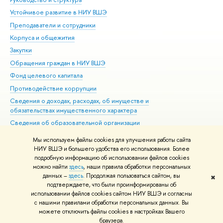
Устойчивое развитие в НИУ ВШЭ
Ол
Преподаватели и сотрудники
При
Корпуса и общежития
Вы
Закупки
При
Обращения граждан в НИУ ВШЭ
Ас
Фонд целевого капитала
До
Противодействие коррупции
Цен
Сведения о доходах, расходах, об имуществе и
Би
обязательствах имущественного характера
Об
Сведения об образовательной организации
Обр
Людям с ограниченными возможностями здоровья
Мы используем файлы cookies для улучшения работы сайта
Единая платежная страница
НИУ ВШЭ и большего удобства его использования. Более
подробную информацию об использовании файлов cookies
Работа в Вышке
можно найти
здесь
, наши правила обработки персональных
данных –
здесь
. Продолжая пользоваться сайтом, вы
✖
Редактору
подтверждаете, что были проинформированы об
© НИУ ВШЭ 1993–2026
Адреса и контакты
Условия использования
использовании файлов cookies сайтом НИУ ВШЭ и согласны
с нашими правилами обработки персональных данных. Вы
материалов
Политика конфиденциальности
Карта сайта
можете отключить файлы cookies в настройках Вашего
Шрифты HSE Sans и HSE Slab разработаны в
Школе дизайна НИУ ВШЭ
браузера.