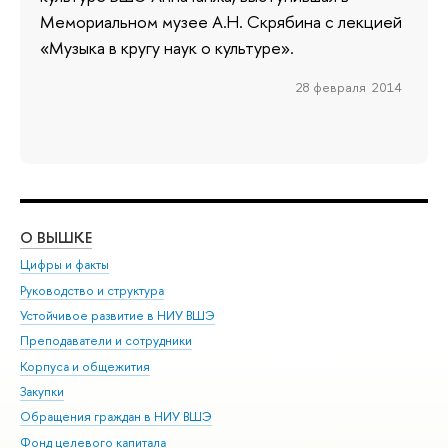
Мемориальном музее А.Н. Скрябина с лекцией
«Музыка в кругу наук о культуре».
28 февраля 2014
О ВЫШКЕ
ОБ
Цифры и факты
Ли
Руководство и структура
Дов
Устойчивое развитие в НИУ ВШЭ
Ол
Преподаватели и сотрудники
При
Корпуса и общежития
Вы
Закупки
При
Обращения граждан в НИУ ВШЭ
Ас
Фонд целевого капитала
До