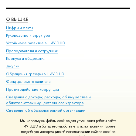
О ВЫШКЕ
ОБ
Цифры и факты
Ли
Руководство и структура
Дов
Устойчивое развитие в НИУ ВШЭ
Ол
Преподаватели и сотрудники
При
Корпуса и общежития
Вы
Закупки
При
Обращения граждан в НИУ ВШЭ
Ас
Фонд целевого капитала
До
Противодействие коррупции
Цен
Сведения о доходах, расходах, об имуществе и
Би
обязательствах имущественного характера
Об
Сведения об образовательной организации
Обр
Людям с ограниченными возможностями здоровья
Мы используем файлы cookies для улучшения работы сайта
Единая платежная страница
НИУ ВШЭ и большего удобства его использования. Более
подробную информацию об использовании файлов cookies
Работа в Вышке