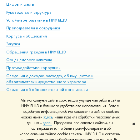
Цифры и факты
Ли
Руководство и структура
Дов
Устойчивое развитие в НИУ ВШЭ
Ол
Преподаватели и сотрудники
При
Корпуса и общежития
Вы
Закупки
При
Обращения граждан в НИУ ВШЭ
Ас
Фонд целевого капитала
До
Противодействие коррупции
Цен
Сведения о доходах, расходах, об имуществе и
Би
обязательствах имущественного характера
Об
Сведения об образовательной организации
Обр
Людям с ограниченными возможностями здоровья
Мы используем файлы cookies для улучшения работы сайта
Единая платежная страница
НИУ ВШЭ и большего удобства его использования. Более
подробную информацию об использовании файлов cookies
Работа в Вышке
можно найти
здесь
, наши правила обработки персональных
данных –
здесь
. Продолжая пользоваться сайтом, вы
✖
Редактору
подтверждаете, что были проинформированы об
© НИУ ВШЭ 1993–2026
Адреса и контакты
Условия использования
использовании файлов cookies сайтом НИУ ВШЭ и согласны
с нашими правилами обработки персональных данных. Вы
материалов
Политика конфиденциальности
Карта сайта