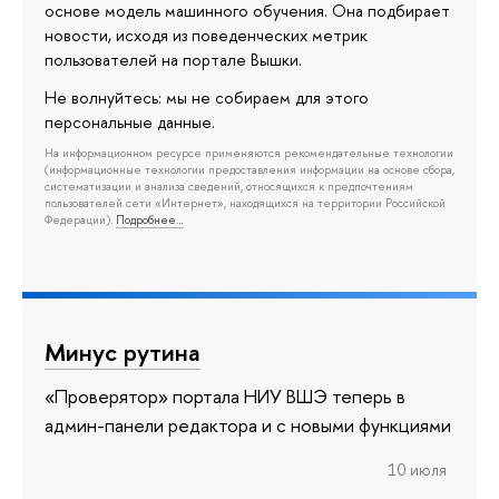
основе модель машинного обучения. Она подбирает
новости, исходя из поведенческих метрик
пользователей на портале Вышки.
Не волнуйтесь: мы не собираем для этого
персональные данные.
На информационном ресурсе применяются рекомендательные технологии
(информационные технологии предоставления информации на основе сбора,
систематизации и анализа сведений, относящихся к предпочтениям
пользователей сети «Интернет», находящихся на территории Российской
Федерации).
Подробнее…
Минус рутина
«Проверятор» портала НИУ ВШЭ теперь в
админ-панели редактора и с новыми функциями
10 июля