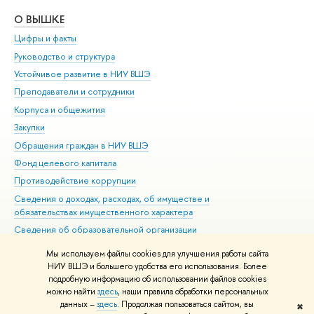
О ВЫШКЕ
ОБ
Цифры и факты
Ли
Руководство и структура
Дов
Устойчивое развитие в НИУ ВШЭ
Ол
Преподаватели и сотрудники
При
Корпуса и общежития
Вы
Закупки
При
Обращения граждан в НИУ ВШЭ
Ас
Фонд целевого капитала
До
Противодействие коррупции
Цен
Сведения о доходах, расходах, об имуществе и
Би
обязательствах имущественного характера
Об
Сведения об образовательной организации
Обр
Людям с ограниченными возможностями здоровья
Мы используем файлы cookies для улучшения работы сайта
Единая платежная страница
НИУ ВШЭ и большего удобства его использования. Более
подробную информацию об использовании файлов cookies
Работа в Вышке
можно найти
здесь
, наши правила обработки персональных
данных –
здесь
. Продолжая пользоваться сайтом, вы
✖