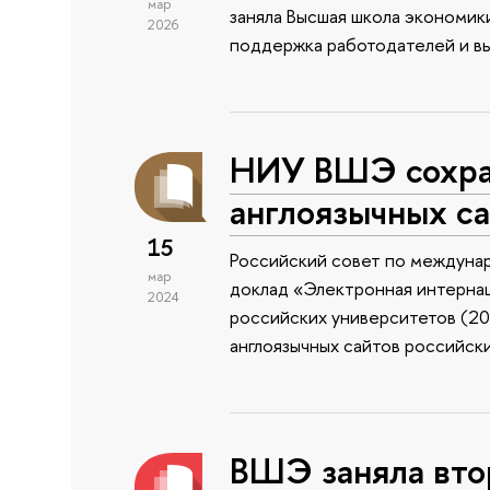
мар
заняла Высшая школа экономи
2026
поддержка работодателей и вы
НИУ ВШЭ сохран
англоязычных са
15
Российский совет по междуна
мар
доклад «Электронная интернац
2024
российских университетов (202
англоязычных сайтов российски
ВШЭ заняла вто