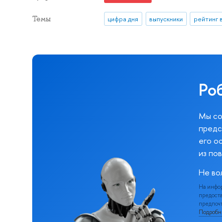
Темы
цифра дня
выпускники
рейтинг 
Ро
Мы со
предс
его о
из по
Не во
На инфо
предоста
предпочт
Подроб