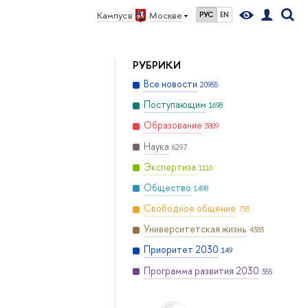
Кампус в
Москве
РУС
EN
РУБРИКИ
Все новости
20955
Поступающим
1698
Образование
3809
Наука
6297
Экспертиза
1110
Общество
1498
Свободное общение
793
Университетская жизнь
4383
Приоритет 2030
149
Программа развития 2030
355