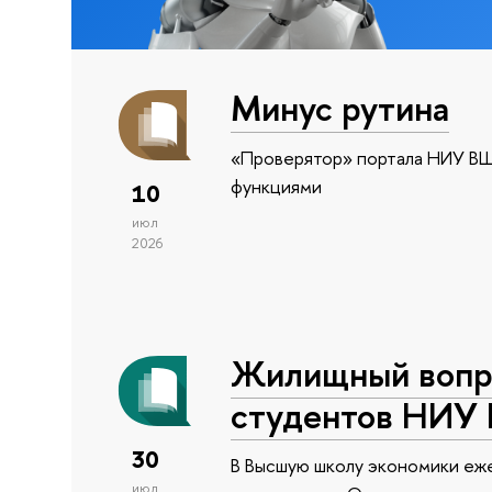
Минус рутина
«Проверятор» портала НИУ ВШ
функциями
10
июл
2026
Жилищный вопро
студентов НИУ
30
В Высшую школу экономики еже
июл