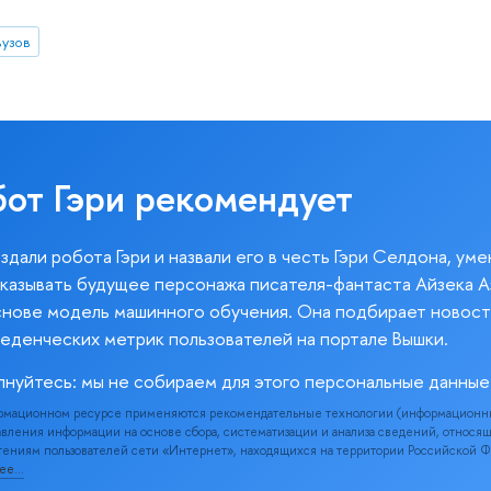
вузов
бот Гэри рекомендует
здали робота Гэри и назвали его в честь Гэри Селдона, ум
казывать будущее персонажа писателя-фантаста Айзека А
снове модель машинного обучения. Она подбирает новост
веденческих метрик пользователей на портале Вышки.
лнуйтесь: мы не собираем для этого персональные данные
рмационном ресурсе применяются рекомендательные технологии (информационн
вления информации на основе сбора, систематизации и анализа сведений, относя
ениям пользователей сети «Интернет», находящихся на территории Российской 
нее…