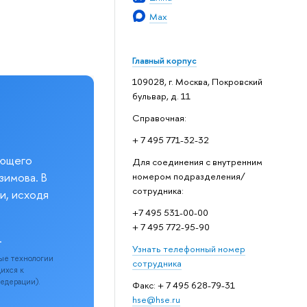
Max
Главный корпус
109028, г. Москва, Покровский
бульвар, д. 11
Справочная:
+ 7 495 771-32-32
еющего
Для соединения с внутренним
зимова. В
номером подразделения/
сотрудника:
и, исходя
+7 495 531-00-00
+ 7 495 772-95-90
.
Узнать телефонный номер
ые технологии
сотрудника
щихся к
Федерации).
Факс: + 7 495 628-79-31
hse@hse.ru