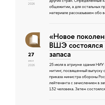
других стран. Определенные к
2026
общежитии, а для остальных п
материале рассказываем обо 
«Новое поколен
ВШЭ состоялся 
запаса
27
июл
25 июля в атриуме здания НИ
2026
митинг, посвященный выпуску 
приказа министра обороны Ро
лейтенанта с зачислением в з
132 человека. Затем состоялс