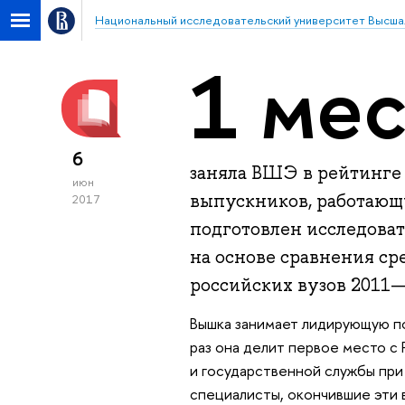
Национальный исследовательский университет Высша
1 ме
6
заняла ВШЭ в рейтинге 
июн
выпускников, работающ
2017
подготовлен исследоват
на основе сравнения ср
российских вузов 2011—
Вышка занимает лидирующую по
раз она делит первое место с
и государственной службы при
специалисты, окончившие эти 