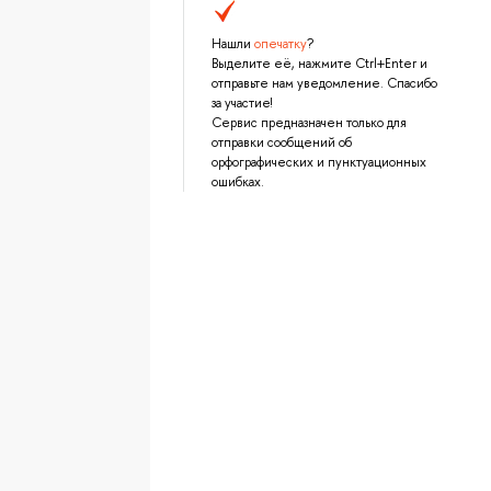
Нашли
опечатку
?
Выделите её, нажмите Ctrl+Enter и
отправьте нам уведомление. Спасибо
за участие!
Сервис предназначен только для
отправки сообщений об
орфографических и пунктуационных
ошибках.