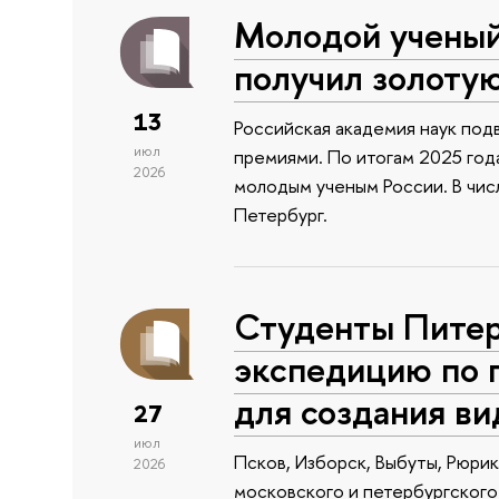
Молодой учены
получил золоту
13
Российская академия наук подв
июл
премиями. По итогам 2025 года
2026
молодым ученым России. В чи
Петербург.
Студенты Питер
экспедицию по 
для создания в
27
июл
Псков, Изборск, Выбуты, Рюри
2026
московского и петербургского