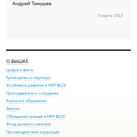
Андрей Тимушев.
3 марта 2013
О ВЫШКЕ
ОБ
Цифры и факты
Ли
Руководство и структура
Дов
Устойчивое развитие в НИУ ВШЭ
Ол
Преподаватели и сотрудники
При
Корпуса и общежития
Вы
Закупки
При
Обращения граждан в НИУ ВШЭ
Ас
Фонд целевого капитала
До
Противодействие коррупции
Цен