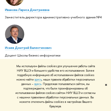
Иванова Лариса Дмитриевна
Заместитель директора административно-учебного здания №4
Исаев Дмитрий Валентинович
Доцент Школы бизнес-информатики
Мы используем файлы cookies для улучшения работы сайта
НИУ ВШЭ и большего удобства его использования. Более
подробную информацию об использовании файлов cookies
можно найти
здесь
, наши правила обработки персональных
данных –
здесь
. Продолжая пользоваться сайтом, вы
✖
Карачаровский Владимир Владимирович
подтверждаете, что были проинформированы об
использовании файлов cookies сайтом НИУ ВШЭ и согласны
Начальник отдела по связям с общественностью Факультета
с нашими правилами обработки персональных данных. Вы
экономических наук
можете отключить файлы cookies в настройках Вашего
браузера.